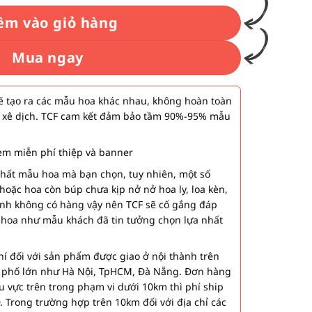
êm vào giỏ hàng
Mua ngay
 tạo ra các mẫu hoa khác nhau, không hoàn toàn
 xê dịch. TCF cam kết đảm bảo tầm 90%-95% mẫu
m miễn phí thiệp và banner
nhất mẫu hoa mà bạn chọn, tuy nhiên, một số
hoặc hoa còn búp chưa kịp nở nở hoa ly, loa kèn,
ành không có hàng vậy nên TCF sẽ cố gắng đáp
 hoa như mẫu khách đã tin tưởng chọn lựa nhất
í đối với sản phẩm được giao ở nội thành trên
h phố lớn như Hà Nội, TpHCM, Đà Nẵng. Đơn hàng
u vực trên trong phạm vi dưới 10km thì phí ship
. Trong trường hợp trên 10km đối với địa chỉ các