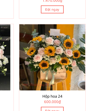
1.470.000
₫
Đặt ngay
Hộp hoa 24
600.000
₫
Đặt ngay