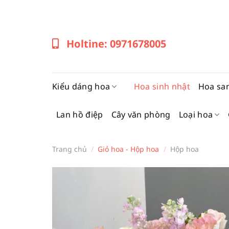
Bỏ
qua
nội
Holtine: 0971678005
dung
Kiểu dáng hoa
Hoa sinh nhật
Hoa sa
Lan hồ điệp
Cây văn phòng
Loại hoa
Trang chủ
/
Giỏ hoa - Hộp hoa
/
Hộp hoa