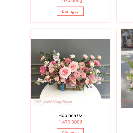
1.030.000
₫
Đặt ngay
Hộp hoa 02
1.470.000
₫
Đặt ngay