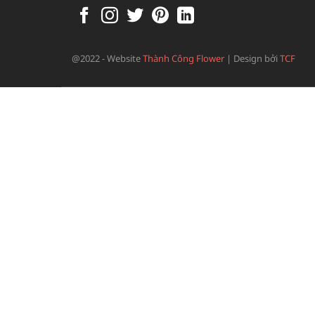
@2022 - Website
Thành Công Flower
|
Design bởi
TCF