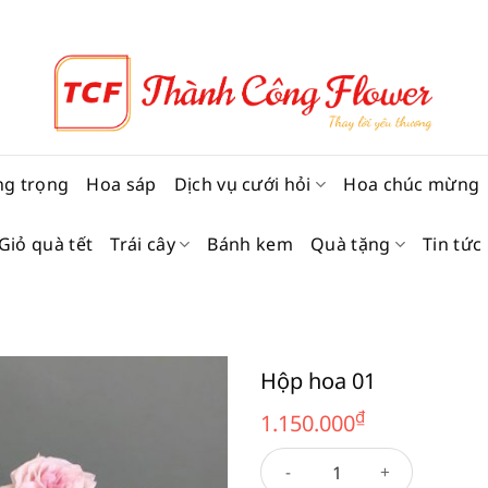
ng trọng
Hoa sáp
Dịch vụ cưới hỏi
Hoa chúc mừng
Giỏ quà tết
Trái cây
Bánh kem
Quà tặng
Tin tức
Hộp hoa 01
₫
1.150.000
Hộp hoa 01 số lượng