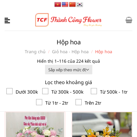
Bỏ
qua
nội
dung
Hộp hoa
Trang chủ
/
Giỏ hoa - Hộp hoa
/
Hộp hoa
Đã
Hiển thị 1–116 của 224 kết quả
sắp
xếp
Lọc theo khoảng giá
theo
mức
Dưới 300k
Từ 300k - 500k
Từ 500k - 1tr
độ
Từ 1tr - 2tr
Trên 2tr
phổ
biến