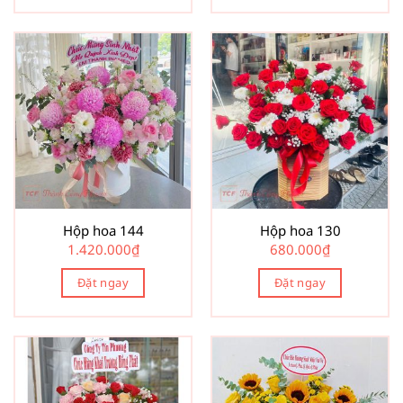
Hộp hoa 144
Hộp hoa 130
1.420.000
₫
680.000
₫
Đặt ngay
Đặt ngay