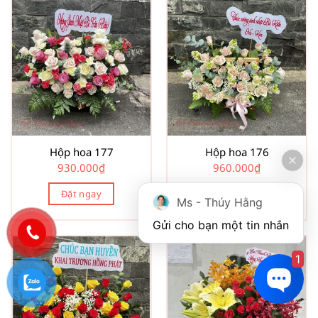
Hộp hoa 177
Hộp hoa 176
930.000
₫
960.000
₫
Đặt ngay
Đặt ngay
Ms - Thúy Hằng
Gửi cho bạn một tin nhắn
1