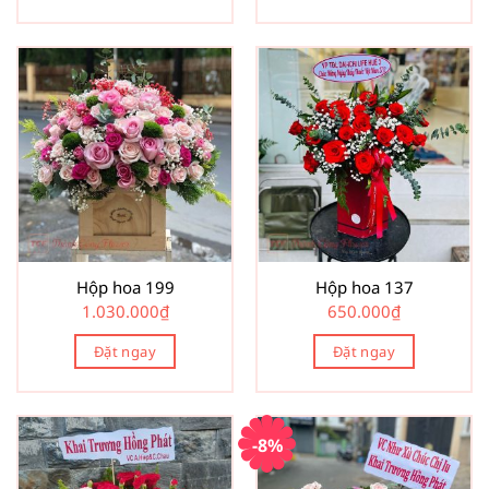
Hộp hoa 199
Hộp hoa 137
1.030.000
₫
650.000
₫
Đặt ngay
Đặt ngay
-8%