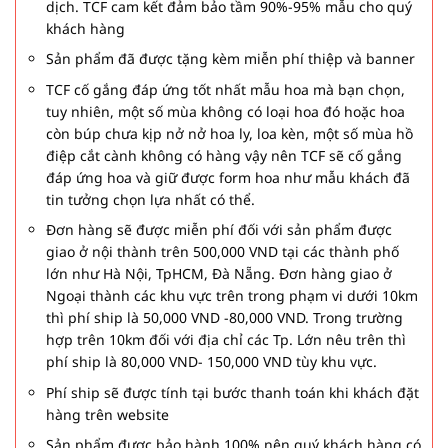
dịch. TCF cam kết đảm bảo tầm 90%-95% mẫu cho quý
khách hàng
Sản phẩm đã được tặng kèm miễn phí thiệp và banner
TCF cố gắng đáp ứng tốt nhất mẫu hoa mà bạn chọn,
tuy nhiên, một số mùa không có loại hoa đó hoặc hoa
còn búp chưa kịp nở nở hoa ly, loa kèn, một số mùa hồ
điệp cắt cành không có hàng vậy nên TCF sẽ cố gắng
đáp ứng hoa và giữ được form hoa như mẫu khách đã
tin tưởng chọn lựa nhất có thể.
Đơn hàng sẽ được miễn phí đối với sản phẩm được
giao ở nội thành trên 500,000 VND tại các thành phố
lớn như Hà Nội, TpHCM, Đà Nẵng. Đơn hàng giao ở
Ngoại thành các khu vực trên trong phạm vi dưới 10km
thì phí ship là 50,000 VND -80,000 VND. Trong trường
hợp trên 10km đối với địa chỉ các Tp. Lớn nêu trên thì
phí ship là 80,000 VND- 150,000 VND tùy khu vực.
Phí ship sẽ được tính tại bước thanh toán khi khách đặt
hàng trên website
Sản phẩm được bảo hành 100% nên quý khách hàng có