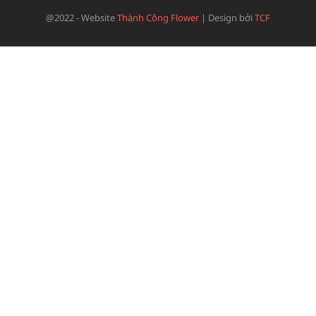
@2022 - Website
Thành Công Flower
|
Design bởi
TCF