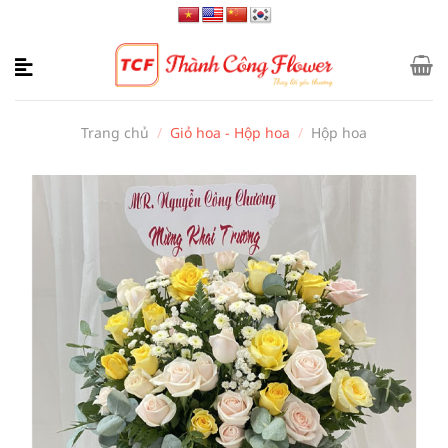
Bỏ
qua
nội
dung
Trang chủ
/
Giỏ hoa - Hộp hoa
/
Hộp hoa