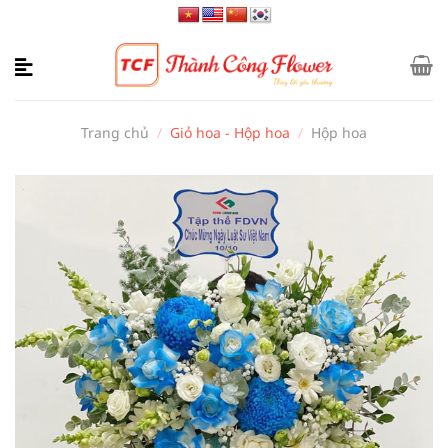
Bỏ
qua
nội
dung
Trang chủ
/
Giỏ hoa - Hộp hoa
/
Hộp hoa