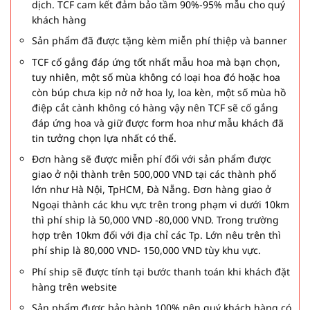
dịch. TCF cam kết đảm bảo tầm 90%-95% mẫu cho quý
khách hàng
Sản phẩm đã được tặng kèm miễn phí thiệp và banner
TCF cố gắng đáp ứng tốt nhất mẫu hoa mà bạn chọn,
tuy nhiên, một số mùa không có loại hoa đó hoặc hoa
còn búp chưa kịp nở nở hoa ly, loa kèn, một số mùa hồ
điệp cắt cành không có hàng vậy nên TCF sẽ cố gắng
đáp ứng hoa và giữ được form hoa như mẫu khách đã
tin tưởng chọn lựa nhất có thể.
Đơn hàng sẽ được miễn phí đối với sản phẩm được
giao ở nội thành trên 500,000 VND tại các thành phố
lớn như Hà Nội, TpHCM, Đà Nẵng. Đơn hàng giao ở
Ngoại thành các khu vực trên trong phạm vi dưới 10km
thì phí ship là 50,000 VND -80,000 VND. Trong trường
hợp trên 10km đối với địa chỉ các Tp. Lớn nêu trên thì
phí ship là 80,000 VND- 150,000 VND tùy khu vực.
Phí ship sẽ được tính tại bước thanh toán khi khách đặt
hàng trên website
Sản phẩm được bảo hành 100% nên quý khách hàng có