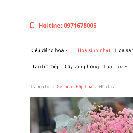
Bỏ
qua
nội
Holtine: 0971678005
dung
Kiểu dáng hoa
Hoa sinh nhật
Hoa sa
Lan hồ điệp
Cây văn phòng
Loại hoa
Trang chủ
/
Giỏ hoa - Hộp hoa
/
Hộp hoa