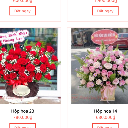
600.000
₫
1.900.000
₫
Đặt ngay
Đặt ngay
Hộp hoa 23
Hộp hoa 14
780.000
₫
680.000
₫
Đặt ngay
Đặt ngay