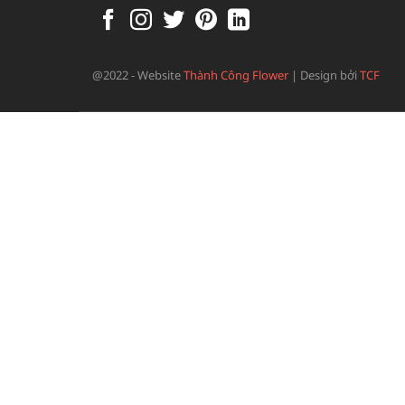
@2022 - Website
Thành Công Flower
|
Design bởi
TCF