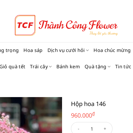
ng trọng
Hoa sáp
Dịch vụ cưới hỏi
Hoa chúc mừng
Giỏ quà tết
Trái cây
Bánh kem
Quà tặng
Tin tức
Hộp hoa 146
₫
960.000
Hộp hoa 146 số lượng