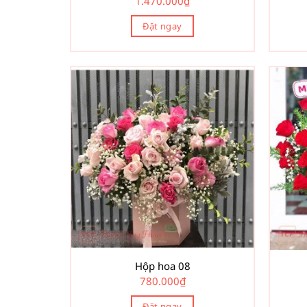
1.470.000
₫
Đặt ngay
Hộp hoa 08
780.000
₫
Đặt ngay