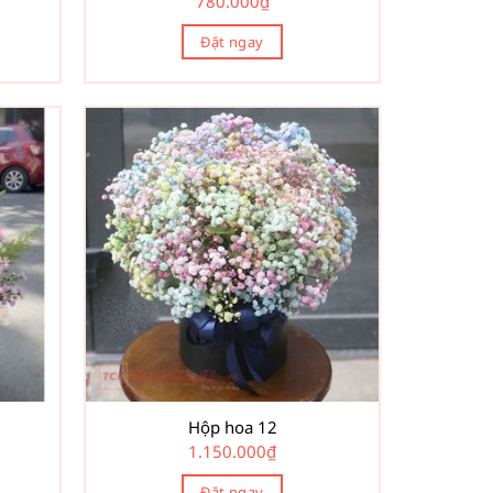
780.000
₫
Đặt ngay
Hộp hoa 12
1.150.000
₫
Đặt ngay