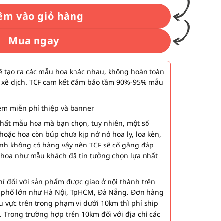
êm vào giỏ hàng
Mua ngay
 tạo ra các mẫu hoa khác nhau, không hoàn toàn
 xê dịch. TCF cam kết đảm bảo tầm 90%-95% mẫu
m miễn phí thiệp và banner
nhất mẫu hoa mà bạn chọn, tuy nhiên, một số
hoặc hoa còn búp chưa kịp nở nở hoa ly, loa kèn,
ành không có hàng vậy nên TCF sẽ cố gắng đáp
 hoa như mẫu khách đã tin tưởng chọn lựa nhất
í đối với sản phẩm được giao ở nội thành trên
h phố lớn như Hà Nội, TpHCM, Đà Nẵng. Đơn hàng
u vực trên trong phạm vi dưới 10km thì phí ship
. Trong trường hợp trên 10km đối với địa chỉ các