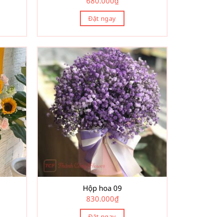
680.000
₫
Đặt ngay
Hộp hoa 09
830.000
₫
Đặt ngay