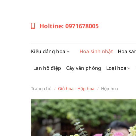
Bỏ
qua
nội
Holtine: 0971678005
dung
Kiểu dáng hoa
Hoa sinh nhật
Hoa sa
Lan hồ điệp
Cây văn phòng
Loại hoa
Trang chủ
/
Giỏ hoa - Hộp hoa
/
Hộp hoa