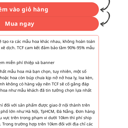
êm vào giỏ hàng
Mua ngay
 tạo ra các mẫu hoa khác nhau, không hoàn toàn
 xê dịch. TCF cam kết đảm bảo tầm 90%-95% mẫu
m miễn phí thiệp và banner
nhất mẫu hoa mà bạn chọn, tuy nhiên, một số
hoặc hoa còn búp chưa kịp nở nở hoa ly, loa kèn,
ành không có hàng vậy nên TCF sẽ cố gắng đáp
 hoa như mẫu khách đã tin tưởng chọn lựa nhất
í đối với sản phẩm được giao ở nội thành trên
h phố lớn như Hà Nội, TpHCM, Đà Nẵng. Đơn hàng
u vực trên trong phạm vi dưới 10km thì phí ship
. Trong trường hợp trên 10km đối với địa chỉ các