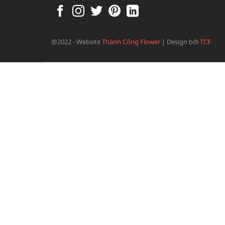
@2022 - Website
Thành Công Flower
|
Design bởi
TCF