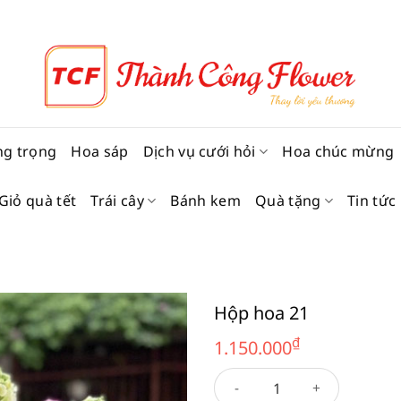
ng trọng
Hoa sáp
Dịch vụ cưới hỏi
Hoa chúc mừng
Giỏ quà tết
Trái cây
Bánh kem
Quà tặng
Tin tức
Hộp hoa 21
₫
1.150.000
Hộp hoa 21 số lượng