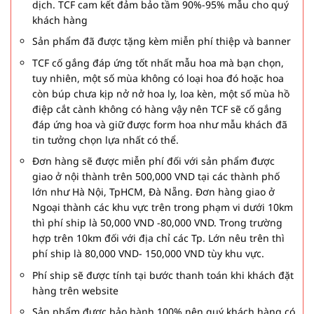
dịch. TCF cam kết đảm bảo tầm 90%-95% mẫu cho quý
khách hàng
Sản phẩm đã được tặng kèm miễn phí thiệp và banner
TCF cố gắng đáp ứng tốt nhất mẫu hoa mà bạn chọn,
tuy nhiên, một số mùa không có loại hoa đó hoặc hoa
còn búp chưa kịp nở nở hoa ly, loa kèn, một số mùa hồ
điệp cắt cành không có hàng vậy nên TCF sẽ cố gắng
đáp ứng hoa và giữ được form hoa như mẫu khách đã
tin tưởng chọn lựa nhất có thể.
Đơn hàng sẽ được miễn phí đối với sản phẩm được
giao ở nội thành trên 500,000 VND tại các thành phố
lớn như Hà Nội, TpHCM, Đà Nẵng. Đơn hàng giao ở
Ngoại thành các khu vực trên trong phạm vi dưới 10km
thì phí ship là 50,000 VND -80,000 VND. Trong trường
hợp trên 10km đối với địa chỉ các Tp. Lớn nêu trên thì
phí ship là 80,000 VND- 150,000 VND tùy khu vực.
Phí ship sẽ được tính tại bước thanh toán khi khách đặt
hàng trên website
Sản phẩm được bảo hành 100% nên quý khách hàng có