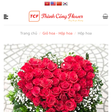
Bỏ
qua
nội
dung
Trang chủ
/
Giỏ hoa - Hộp hoa
/
Hộp hoa