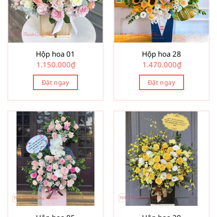
Hộp hoa 01
Hộp hoa 28
1.150.000
₫
1.470.000
₫
Đặt ngay
Đặt ngay