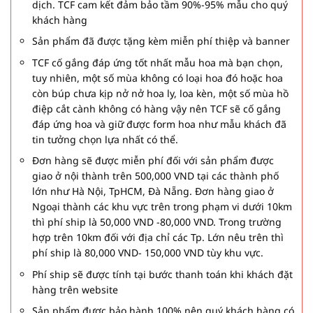
dịch. TCF cam kết đảm bảo tầm 90%-95% mẫu cho quý
khách hàng
Sản phẩm đã được tặng kèm miễn phí thiệp và banner
TCF cố gắng đáp ứng tốt nhất mẫu hoa mà bạn chọn,
tuy nhiên, một số mùa không có loại hoa đó hoặc hoa
còn búp chưa kịp nở nở hoa ly, loa kèn, một số mùa hồ
điệp cắt cành không có hàng vậy nên TCF sẽ cố gắng
đáp ứng hoa và giữ được form hoa như mẫu khách đã
tin tưởng chọn lựa nhất có thể.
Đơn hàng sẽ được miễn phí đối với sản phẩm được
giao ở nội thành trên 500,000 VND tại các thành phố
lớn như Hà Nội, TpHCM, Đà Nẵng. Đơn hàng giao ở
Ngoại thành các khu vực trên trong phạm vi dưới 10km
thì phí ship là 50,000 VND -80,000 VND. Trong trường
hợp trên 10km đối với địa chỉ các Tp. Lớn nêu trên thì
phí ship là 80,000 VND- 150,000 VND tùy khu vực.
Phí ship sẽ được tính tại bước thanh toán khi khách đặt
hàng trên website
Sản phẩm được bảo hành 100% nên quý khách hàng có