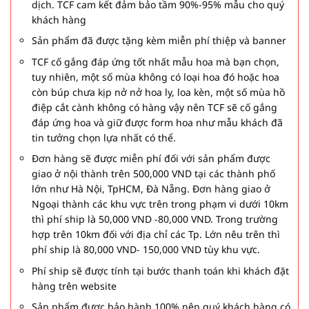
dịch. TCF cam kết đảm bảo tầm 90%-95% mẫu cho quý
khách hàng
Sản phẩm đã được tặng kèm miễn phí thiệp và banner
TCF cố gắng đáp ứng tốt nhất mẫu hoa mà bạn chọn,
tuy nhiên, một số mùa không có loại hoa đó hoặc hoa
còn búp chưa kịp nở nở hoa ly, loa kèn, một số mùa hồ
điệp cắt cành không có hàng vậy nên TCF sẽ cố gắng
đáp ứng hoa và giữ được form hoa như mẫu khách đã
tin tưởng chọn lựa nhất có thể.
Đơn hàng sẽ được miễn phí đối với sản phẩm được
giao ở nội thành trên 500,000 VND tại các thành phố
lớn như Hà Nội, TpHCM, Đà Nẵng. Đơn hàng giao ở
Ngoại thành các khu vực trên trong phạm vi dưới 10km
thì phí ship là 50,000 VND -80,000 VND. Trong trường
hợp trên 10km đối với địa chỉ các Tp. Lớn nêu trên thì
phí ship là 80,000 VND- 150,000 VND tùy khu vực.
Phí ship sẽ được tính tại bước thanh toán khi khách đặt
hàng trên website
Sản phẩm được bảo hành 100% nên quý khách hàng có