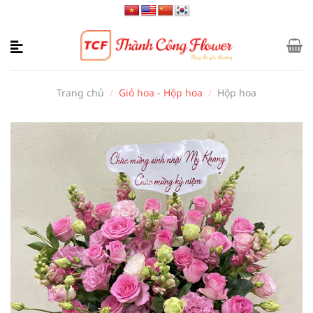
Bỏ
qua
nội
dung
Trang chủ
/
Giỏ hoa - Hộp hoa
/
Hộp hoa