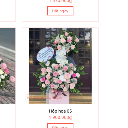
1.470.000
₫
Đặt ngay
Hộp hoa 05
1.900.000
₫
Đặt ngay