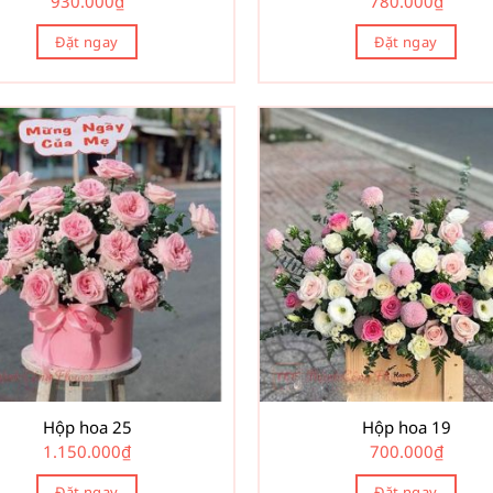
930.000
₫
780.000
₫
Đặt ngay
Đặt ngay
Hộp hoa 25
Hộp hoa 19
1.150.000
₫
700.000
₫
Đặt ngay
Đặt ngay