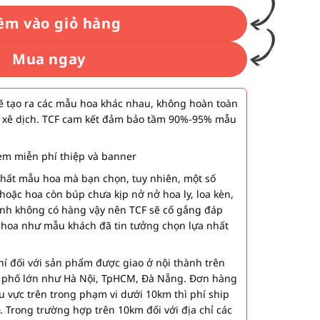
êm vào giỏ hàng
Mua ngay
 tạo ra các mẫu hoa khác nhau, không hoàn toàn
 xê dịch. TCF cam kết đảm bảo tầm 90%-95% mẫu
m miễn phí thiệp và banner
nhất mẫu hoa mà bạn chọn, tuy nhiên, một số
hoặc hoa còn búp chưa kịp nở nở hoa ly, loa kèn,
ành không có hàng vậy nên TCF sẽ cố gắng đáp
 hoa như mẫu khách đã tin tưởng chọn lựa nhất
í đối với sản phẩm được giao ở nội thành trên
h phố lớn như Hà Nội, TpHCM, Đà Nẵng. Đơn hàng
u vực trên trong phạm vi dưới 10km thì phí ship
. Trong trường hợp trên 10km đối với địa chỉ các