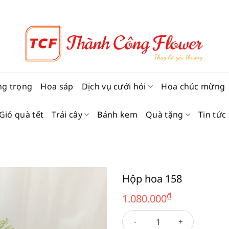
ng trọng
Hoa sáp
Dịch vụ cưới hỏi
Hoa chúc mừng
Giỏ quà tết
Trái cây
Bánh kem
Quà tặng
Tin tức
Hộp hoa 158
₫
1.080.000
Hộp hoa 158 số lượng