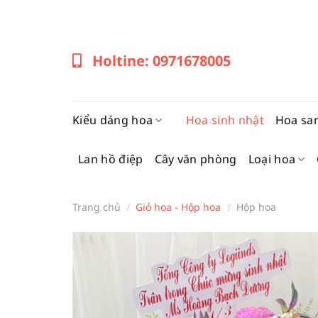
Bỏ
qua
nội
Holtine: 0971678005
dung
Kiểu dáng hoa
Hoa sinh nhật
Hoa sa
Lan hồ điệp
Cây văn phòng
Loại hoa
Trang chủ
/
Giỏ hoa - Hộp hoa
/
Hộp hoa