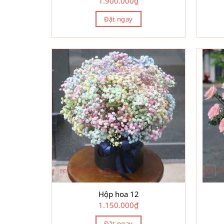
1.900.000
₫
Đặt ngay
Hộp hoa 12
1.150.000
₫
Đặt ngay