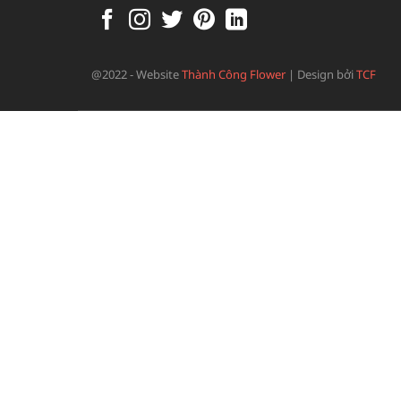
@2022 - Website
Thành Công Flower
|
Design bởi
TCF