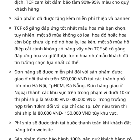
dịch. TCF cam kết đảm bảo tầm 90%-95% mẫu cho quý
khách hàng
Sản phẩm đã được tặng kèm miễn phí thiệp và banner
TCF cố gắng đáp ứng tốt nhất mẫu hoa mà bạn chọn,
tuy nhiên, một số mùa không có loại hoa đó hoặc hoa
còn búp chưa kịp nở nở hoa ly, loa kèn, một số mùa hồ
điệp cắt cành không có hàng vậy nên TCF sẽ cố gắng
đáp ứng hoa và giữ được form hoa như mẫu khách đã
tin tưởng chọn lựa nhất có thể.
Đơn hàng sẽ được miễn phí đối với sản phẩm được
giao ở nội thành trên 500,000 VND tại các thành phố
lớn như Hà Nội, TpHCM, Đà Nẵng. Đơn hàng giao ở
Ngoại thành các khu vực trên trong phạm vi dưới 10km
thì phí ship là 50,000 VND -80,000 VND. Trong trường
hợp trên 10km đối với địa chỉ các Tp. Lớn nêu trên thì
phí ship là 80,000 VND- 150,000 VND tùy khu vực.
Phí ship sẽ được tính tại bước thanh toán khi khách đặt
hàng trên website
Sản phẩm được bảo hành 100% nên quý khách hàng có