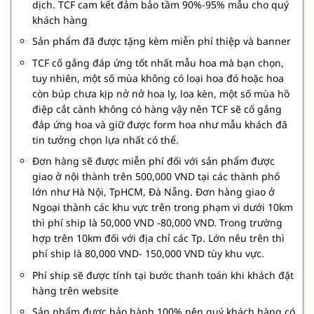
dịch. TCF cam kết đảm bảo tầm 90%-95% mẫu cho quý
khách hàng
Sản phẩm đã được tặng kèm miễn phí thiệp và banner
TCF cố gắng đáp ứng tốt nhất mẫu hoa mà bạn chọn,
tuy nhiên, một số mùa không có loại hoa đó hoặc hoa
còn búp chưa kịp nở nở hoa ly, loa kèn, một số mùa hồ
điệp cắt cành không có hàng vậy nên TCF sẽ cố gắng
đáp ứng hoa và giữ được form hoa như mẫu khách đã
tin tưởng chọn lựa nhất có thể.
Đơn hàng sẽ được miễn phí đối với sản phẩm được
giao ở nội thành trên 500,000 VND tại các thành phố
lớn như Hà Nội, TpHCM, Đà Nẵng. Đơn hàng giao ở
Ngoại thành các khu vực trên trong phạm vi dưới 10km
thì phí ship là 50,000 VND -80,000 VND. Trong trường
hợp trên 10km đối với địa chỉ các Tp. Lớn nêu trên thì
phí ship là 80,000 VND- 150,000 VND tùy khu vực.
Phí ship sẽ được tính tại bước thanh toán khi khách đặt
hàng trên website
Sản phẩm được bảo hành 100% nên quý khách hàng có