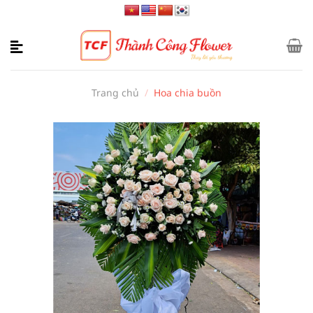
Bỏ
qua
nội
dung
Trang chủ
/
Hoa chia buồn