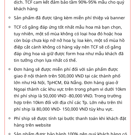
dịch. TCF cam kết đảm bảo tầm 90%-95% mẫu cho quý
khách hàng
Sản phẩm đã được tặng kèm miễn phí thiệp và banner
TCF cố gắng đáp ứng tốt nhất mẫu hoa mà bạn chọn,
tuy nhiên, một số mùa không có loại hoa đó hoặc hoa
còn búp chưa kịp nở nở hoa ly, loa kèn, một số mùa hồ
điệp cắt cành không có hàng vậy nên TCF sẽ cố gắng
đáp ứng hoa và giữ được form hoa như mẫu khách đã
tin tưởng chọn lựa nhất có thể.
Đơn hàng sẽ được miễn phí đối với sản phẩm được
giao ở nội thành trên 500,000 VND tại các thành phố
lớn như Hà Nội, TpHCM, Đà Nẵng. Đơn hàng giao ở
Ngoại thành các khu vực trên trong phạm vi dưới 10km
thì phí ship là 50,000 VND -80,000 VND. Trong trường
hợp trên 10km đối với địa chỉ các Tp. Lớn nêu trên thì
phí ship là 80,000 VND- 150,000 VND tùy khu vực.
Phí ship sẽ được tính tại bước thanh toán khi khách đặt
hàng trên website
Sản phẩm được bảo hành 100% nên quý khách hàng có