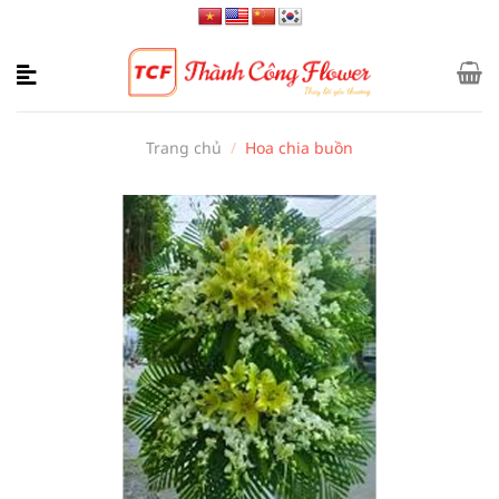
Bỏ
qua
nội
dung
Trang chủ
/
Hoa chia buồn