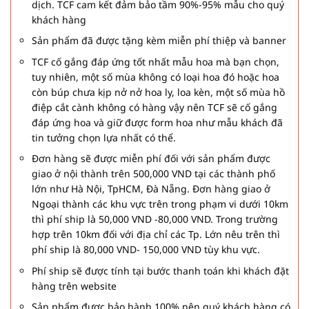
dịch. TCF cam kết đảm bảo tầm 90%-95% mẫu cho quý
khách hàng
Sản phẩm đã được tặng kèm miễn phí thiệp và banner
TCF cố gắng đáp ứng tốt nhất mẫu hoa mà bạn chọn,
tuy nhiên, một số mùa không có loại hoa đó hoặc hoa
còn búp chưa kịp nở nở hoa ly, loa kèn, một số mùa hồ
điệp cắt cành không có hàng vậy nên TCF sẽ cố gắng
đáp ứng hoa và giữ được form hoa như mẫu khách đã
tin tưởng chọn lựa nhất có thể.
Đơn hàng sẽ được miễn phí đối với sản phẩm được
giao ở nội thành trên 500,000 VND tại các thành phố
lớn như Hà Nội, TpHCM, Đà Nẵng. Đơn hàng giao ở
Ngoại thành các khu vực trên trong phạm vi dưới 10km
thì phí ship là 50,000 VND -80,000 VND. Trong trường
hợp trên 10km đối với địa chỉ các Tp. Lớn nêu trên thì
phí ship là 80,000 VND- 150,000 VND tùy khu vực.
Phí ship sẽ được tính tại bước thanh toán khi khách đặt
hàng trên website
Sản phẩm được bảo hành 100% nên quý khách hàng có