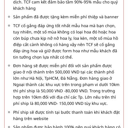
dịch. TCF cam kết đảm bảo tầm 90%-95% mẫu cho quý
khách hàng
Sản phẩm đã được tặng kèm miễn phí thiệp và banner
TCF cố gắng đáp ứng tốt nhất mẫu hoa mà bạn chọn,
tuy nhiên, một số mùa không có loại hoa đó hoặc hoa
còn búp chưa kịp nở nở hoa ly, loa kèn, một số mùa hồ
điệp cắt cành không có hàng vậy nên TCF sẽ cố gắng
đáp ứng hoa và giữ được form hoa như mẫu khách đã
tin tưởng chọn lựa nhất có thể.
Đơn hàng sẽ được miễn phí đối với sản phẩm được
giao ở nội thành trên 500,000 VND tại các thành phố
lớn như Hà Nội, TpHCM, Đà Nẵng. Đơn hàng giao ở
Ngoại thành các khu vực trên trong phạm vi dưới 10km
thì phí ship là 50,000 VND -80,000 VND. Trong trường
hợp trên 10km đối với địa chỉ các Tp. Lớn nêu trên thì
phí ship là 80,000 VND- 150,000 VND tùy khu vực.
Phí ship sẽ được tính tại bước thanh toán khi khách đặt
hàng trên website
Sản phẩm được bảo hành 100% nên quý khách hàng có