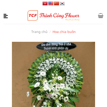
Bỏ
qua
nội
dung
Trang chủ
/
Hoa chia buồn