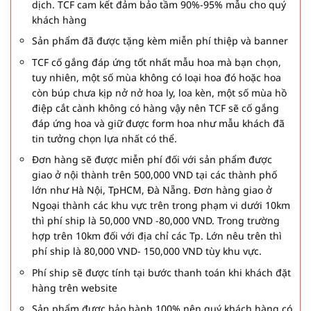
dịch. TCF cam kết đảm bảo tầm 90%-95% mẫu cho quý
khách hàng
Sản phẩm đã được tặng kèm miễn phí thiệp và banner
TCF cố gắng đáp ứng tốt nhất mẫu hoa mà bạn chọn,
tuy nhiên, một số mùa không có loại hoa đó hoặc hoa
còn búp chưa kịp nở nở hoa ly, loa kèn, một số mùa hồ
điệp cắt cành không có hàng vậy nên TCF sẽ cố gắng
đáp ứng hoa và giữ được form hoa như mẫu khách đã
tin tưởng chọn lựa nhất có thể.
Đơn hàng sẽ được miễn phí đối với sản phẩm được
giao ở nội thành trên 500,000 VND tại các thành phố
lớn như Hà Nội, TpHCM, Đà Nẵng. Đơn hàng giao ở
Ngoại thành các khu vực trên trong phạm vi dưới 10km
thì phí ship là 50,000 VND -80,000 VND. Trong trường
hợp trên 10km đối với địa chỉ các Tp. Lớn nêu trên thì
phí ship là 80,000 VND- 150,000 VND tùy khu vực.
Phí ship sẽ được tính tại bước thanh toán khi khách đặt
hàng trên website
Sản phẩm được bảo hành 100% nên quý khách hàng có