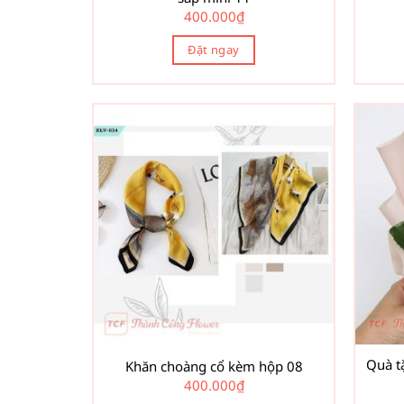
400.000
₫
Đặt ngay
Quà t
Khăn choàng cổ kèm hộp 08
400.000
₫