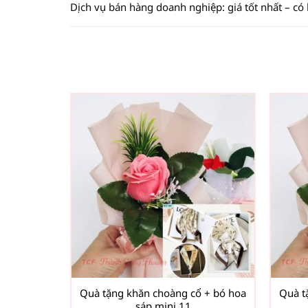
Dịch vụ bán hàng doanh nghiệp: giá tốt nhất – có
Quà tặng khăn choàng cổ + bó hoa
Quà t
sáp mini 11