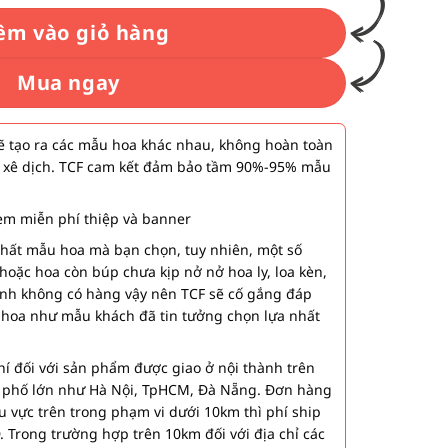
êm vào giỏ hàng
Mua ngay
 tạo ra các mẫu hoa khác nhau, không hoàn toàn
 xê dịch. TCF cam kết đảm bảo tầm 90%-95% mẫu
m miễn phí thiệp và banner
nhất mẫu hoa mà bạn chọn, tuy nhiên, một số
hoặc hoa còn búp chưa kịp nở nở hoa ly, loa kèn,
ành không có hàng vậy nên TCF sẽ cố gắng đáp
 hoa như mẫu khách đã tin tưởng chọn lựa nhất
í đối với sản phẩm được giao ở nội thành trên
h phố lớn như Hà Nội, TpHCM, Đà Nẵng. Đơn hàng
u vực trên trong phạm vi dưới 10km thì phí ship
. Trong trường hợp trên 10km đối với địa chỉ các