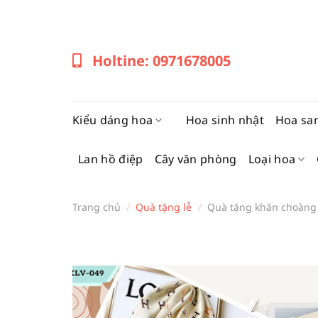
Bỏ
qua
nội
Holtine: 0971678005
dung
Kiểu dáng hoa
Hoa sinh nhật
Hoa sa
Lan hồ điệp
Cây văn phòng
Loại hoa
Trang chủ
/
Quà tặng lễ
/
Quà tặng khăn choàng