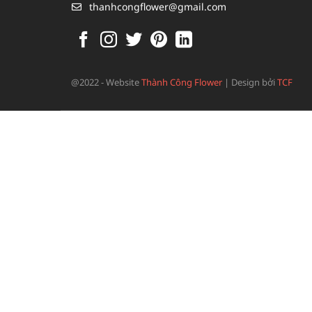
thanhcongflower@gmail.com
@2022 - Website
Thành Công Flower
|
Design bởi
TCF