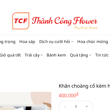
ng trọng
Hoa sáp
Dịch vụ cưới hỏi
Hoa chúc mừng
Giỏ quà tết
Trái cây
Bánh kem
Quà tặng
Tin tức
Khăn choàng cổ kèm 
₫
400.000
Khăn choàng cổ kèm hộp 06 