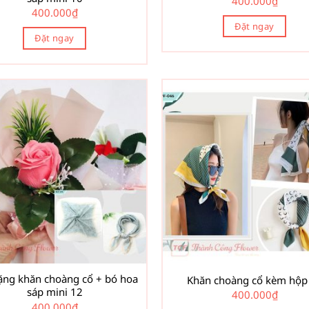
400.000
₫
400.000
₫
Đặt ngay
Đặt ngay
ặng khăn choàng cổ + bó hoa
Khăn choàng cổ kèm hộp
sáp mini 12
400.000
₫
400.000
₫