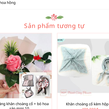
 hoa hồng
Sản phẩm tương tự
ặng khăn choàng cổ + bó hoa
Khăn choàng cổ kèm hộp
sáp mini 10