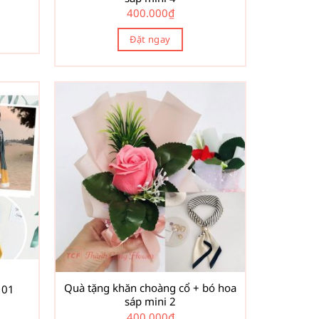
400.000
₫
Đặt ngay
Quà tặng khăn choàng cổ + bó hoa
 01
sáp mini 2
400.000
₫