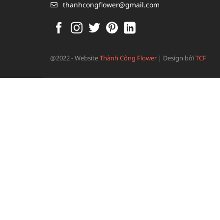
thanhcongflower@gmail.com
@2022 - Website
Thành Công Flower
|
Design bởi
TCF