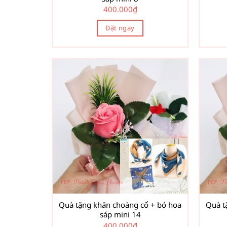
400.000
₫
Đặt ngay
Quà tặng khăn choàng cổ + bó hoa
Quà t
sáp mini 14
400.000
₫