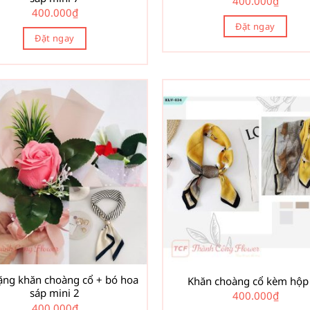
400.000
₫
400.000
₫
Đặt ngay
Đặt ngay
ặng khăn choàng cổ + bó hoa
Khăn choàng cổ kèm hộp
sáp mini 2
400.000
₫
400.000
₫