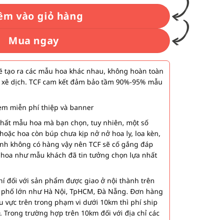
êm vào giỏ hàng
Mua ngay
 tạo ra các mẫu hoa khác nhau, không hoàn toàn
 xê dịch. TCF cam kết đảm bảo tầm 90%-95% mẫu
m miễn phí thiệp và banner
nhất mẫu hoa mà bạn chọn, tuy nhiên, một số
hoặc hoa còn búp chưa kịp nở nở hoa ly, loa kèn,
ành không có hàng vậy nên TCF sẽ cố gắng đáp
 hoa như mẫu khách đã tin tưởng chọn lựa nhất
í đối với sản phẩm được giao ở nội thành trên
h phố lớn như Hà Nội, TpHCM, Đà Nẵng. Đơn hàng
u vực trên trong phạm vi dưới 10km thì phí ship
. Trong trường hợp trên 10km đối với địa chỉ các