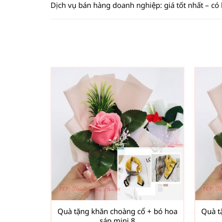
Dịch vụ bán hàng doanh nghiệp: giá tốt nhất – có
Quà tặng khăn choàng cổ + bó hoa
Quà t
sáp mini 8