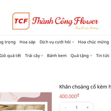
ng trọng
Hoa sáp
Dịch vụ cưới hỏi
Hoa chúc mừng
Giỏ quà tết
Trái cây
Bánh kem
Quà tặng
Tin tức
Khăn choàng cổ kèm 
₫
400.000
Khăn choàng cổ kèm hộp 15 