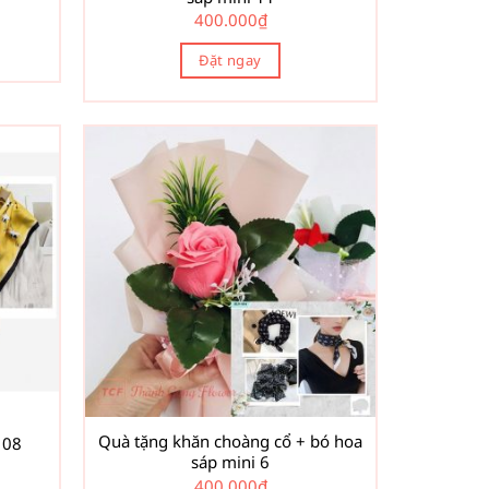
400.000
₫
Đặt ngay
Quà tặng khăn choàng cổ + bó hoa
 08
sáp mini 6
400.000
₫