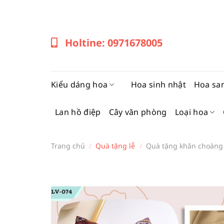
Bỏ
qua
nội
Holtine: 0971678005
dung
Kiểu dáng hoa
Hoa sinh nhật
Hoa sa
Lan hồ điệp
Cây văn phòng
Loại hoa
Trang chủ
/
Quà tặng lễ
/
Quà tặng khăn choàng