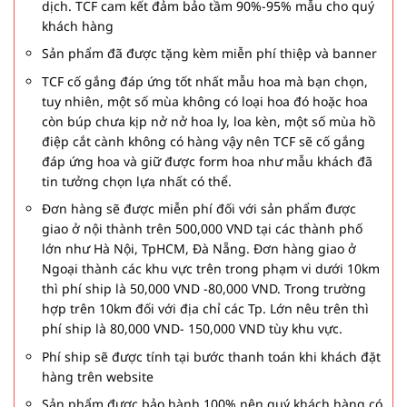
dịch. TCF cam kết đảm bảo tầm 90%-95% mẫu cho quý
khách hàng
Sản phẩm đã được tặng kèm miễn phí thiệp và banner
TCF cố gắng đáp ứng tốt nhất mẫu hoa mà bạn chọn,
tuy nhiên, một số mùa không có loại hoa đó hoặc hoa
còn búp chưa kịp nở nở hoa ly, loa kèn, một số mùa hồ
điệp cắt cành không có hàng vậy nên TCF sẽ cố gắng
đáp ứng hoa và giữ được form hoa như mẫu khách đã
tin tưởng chọn lựa nhất có thể.
Đơn hàng sẽ được miễn phí đối với sản phẩm được
giao ở nội thành trên 500,000 VND tại các thành phố
lớn như Hà Nội, TpHCM, Đà Nẵng. Đơn hàng giao ở
Ngoại thành các khu vực trên trong phạm vi dưới 10km
thì phí ship là 50,000 VND -80,000 VND. Trong trường
hợp trên 10km đối với địa chỉ các Tp. Lớn nêu trên thì
phí ship là 80,000 VND- 150,000 VND tùy khu vực.
Phí ship sẽ được tính tại bước thanh toán khi khách đặt
hàng trên website
Sản phẩm được bảo hành 100% nên quý khách hàng có