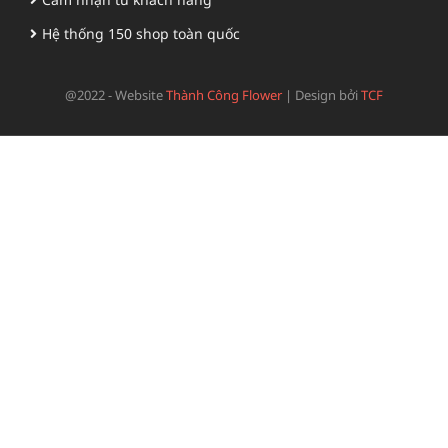
Hệ thống 150 shop toàn quốc
@2022 - Website
Thành Công Flower
|
Design bởi
TCF