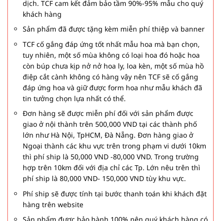
dịch. TCF cam kết đảm bảo tầm 90%-95% mẫu cho quý
khách hàng
Sản phẩm đã được tặng kèm miễn phí thiệp và banner
TCF cố gắng đáp ứng tốt nhất mẫu hoa mà bạn chọn,
tuy nhiên, một số mùa không có loại hoa đó hoặc hoa
còn búp chưa kịp nở nở hoa ly, loa kèn, một số mùa hồ
điệp cắt cành không có hàng vậy nên TCF sẽ cố gắng
đáp ứng hoa và giữ được form hoa như mẫu khách đã
tin tưởng chọn lựa nhất có thể.
Đơn hàng sẽ được miễn phí đối với sản phẩm được
giao ở nội thành trên 500,000 VND tại các thành phố
lớn như Hà Nội, TpHCM, Đà Nẵng. Đơn hàng giao ở
Ngoại thành các khu vực trên trong phạm vi dưới 10km
thì phí ship là 50,000 VND -80,000 VND. Trong trường
hợp trên 10km đối với địa chỉ các Tp. Lớn nêu trên thì
phí ship là 80,000 VND- 150,000 VND tùy khu vực.
Phí ship sẽ được tính tại bước thanh toán khi khách đặt
hàng trên website
Sản phẩm được bảo hành 100% nên quý khách hàng có