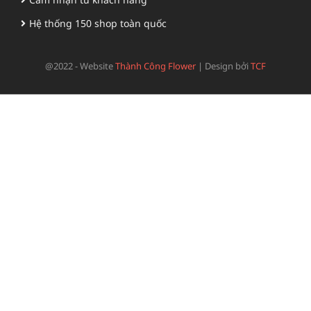
Hệ thống 150 shop toàn quốc
@2022 - Website
Thành Công Flower
|
Design bởi
TCF