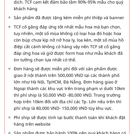
dịch. TCF cam kết đảm bảo tầm 90%-95% mẫu cho quý
khách hàng
Sản phẩm đã được tặng kèm miễn phí thiệp và banner
TCF cố gắng đáp ứng tốt nhất mẫu hoa mà bạn chọn,
tuy nhiên, một số mùa không có loại hoa đó hoặc hoa
còn búp chưa kịp nở nở hoa ly, loa kèn, một số mùa hồ
điệp cắt cành không có hàng vậy nên TCF sẽ cố gắng
đáp ứng hoa và giữ được form hoa như mẫu khách đã
tin tưởng chọn lựa nhất có thể.
Đơn hàng sẽ được miễn phí đối với sản phẩm được
giao ở nội thành trên 500,000 VND tại các thành phố
lớn như Hà Nội, TpHCM, Đà Nẵng. Đơn hàng giao ở
Ngoại thành các khu vực trên trong phạm vi dưới 10km
thì phí ship là 50,000 VND -80,000 VND. Trong trường
hợp trên 10km đối với địa chỉ các Tp. Lớn nêu trên thì
phí ship là 80,000 VND- 150,000 VND tùy khu vực.
Phí ship sẽ được tính tại bước thanh toán khi khách đặt
hàng trên website
Sản phẩm được bảo hành 100% nên quý khách hàng có