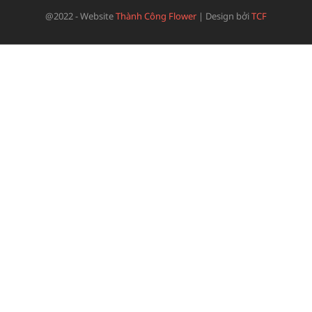
@2022 - Website
Thành Công Flower
|
Design bởi
TCF