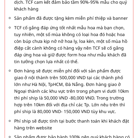
dịch. TCF cam kết đảm bảo tầm 90%-95% mẫu cho quý
khách hàng
Sản phẩm đã được tặng kèm miễn phí thiệp và banner
TCF cố gắng đáp ứng tốt nhất mẫu hoa mà bạn chọn,
tuy nhiên, một số mùa không có loại hoa đó hoặc hoa
còn búp chưa kịp nở nở hoa ly, loa kèn, một số mùa hồ
điệp cắt cành không có hàng vậy nên TCF sẽ cố gắng
đáp ứng hoa và giữ được form hoa như mẫu khách đã
tin tưởng chọn lựa nhất có thể.
Đơn hàng sẽ được miễn phí đối với sản phẩm được
giao ở nội thành trên 500,000 VND tại các thành phố
lớn như Hà Nội, TpHCM, Đà Nẵng. Đơn hàng giao ở
Ngoại thành các khu vực trên trong phạm vi dưới 10km
thì phí ship là 50,000 VND -80,000 VND. Trong trường
hợp trên 10km đối với địa chỉ các Tp. Lớn nêu trên thì
phí ship là 80,000 VND- 150,000 VND tùy khu vực.
Phí ship sẽ được tính tại bước thanh toán khi khách đặt
hàng trên website
Sản phẩm được bảo hành 100% nên quý khách hàng có