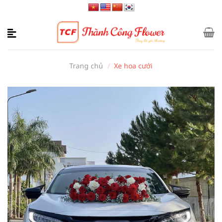
Bỏ
qua
nội
dung
Trang chủ
/
Xe hoa cưới