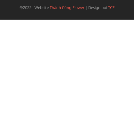
@2022 - Website
Thành Công Flower
|
Design bởi
TCF