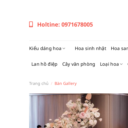
Bỏ
qua
nội
Holtine: 0971678005
dung
Kiểu dáng hoa
Hoa sinh nhật
Hoa sa
Lan hồ điệp
Cây văn phòng
Loại hoa
Trang chủ
/
Bàn Gallery