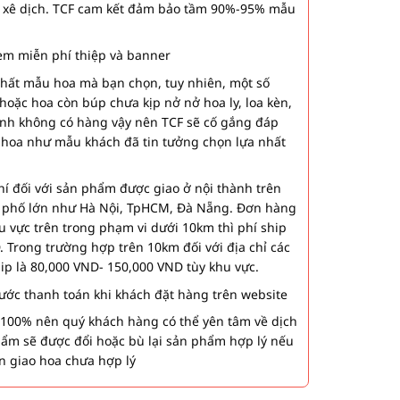
 xê dịch. TCF cam kết đảm bảo tầm 90%-95% mẫu
m miễn phí thiệp và banner
nhất mẫu hoa mà bạn chọn, tuy nhiên, một số
hoặc hoa còn búp chưa kịp nở nở hoa ly, loa kèn,
ành không có hàng vậy nên TCF sẽ cố gắng đáp
 hoa như mẫu khách đã tin tưởng chọn lựa nhất
í đối với sản phẩm được giao ở nội thành trên
h phố lớn như Hà Nội, TpHCM, Đà Nẵng. Đơn hàng
u vực trên trong phạm vi dưới 10km thì phí ship
. Trong trường hợp trên 10km đối với địa chỉ các
hip là 80,000 VND- 150,000 VND tùy khu vực.
 bước thanh toán khi khách đặt hàng trên website
00% nên quý khách hàng có thể yên tâm về dịch
phẩm sẽ được đổi hoặc bù lại sản phẩm hợp lý nếu
n giao hoa chưa hợp lý