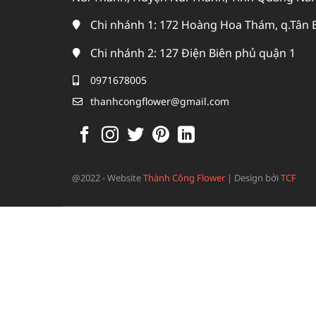
Chi nhánh 1: 172 Hoàng Hoa Thám, q.Tân 
Chi nhánh 2: 127 Điện Biên phủ quận 1
0971678005
thanhcongflower@gmail.com
@2022 - Website
Thành Công Flower
|
Design bởi
TCF