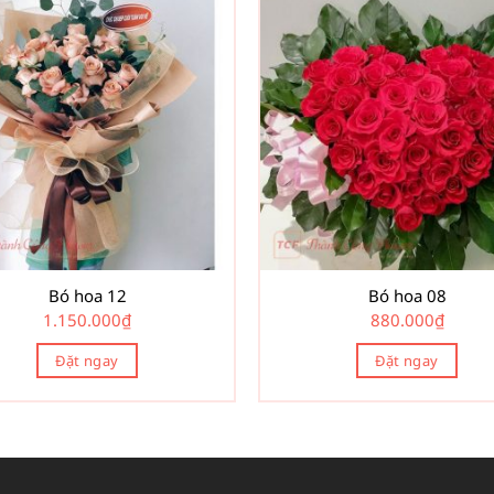
Bó hoa 12
Bó hoa 08
1.150.000
₫
880.000
₫
Đặt ngay
Đặt ngay