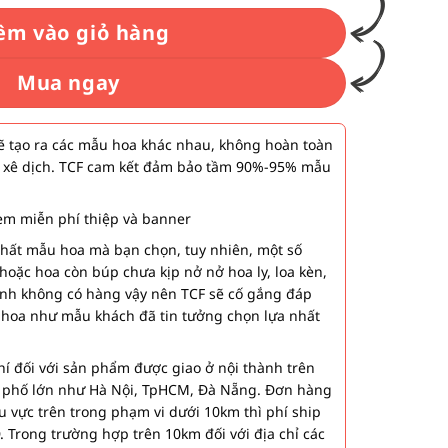
êm vào giỏ hàng
Mua ngay
 tạo ra các mẫu hoa khác nhau, không hoàn toàn
 xê dịch. TCF cam kết đảm bảo tầm 90%-95% mẫu
m miễn phí thiệp và banner
nhất mẫu hoa mà bạn chọn, tuy nhiên, một số
hoặc hoa còn búp chưa kịp nở nở hoa ly, loa kèn,
ành không có hàng vậy nên TCF sẽ cố gắng đáp
 hoa như mẫu khách đã tin tưởng chọn lựa nhất
í đối với sản phẩm được giao ở nội thành trên
h phố lớn như Hà Nội, TpHCM, Đà Nẵng. Đơn hàng
u vực trên trong phạm vi dưới 10km thì phí ship
. Trong trường hợp trên 10km đối với địa chỉ các