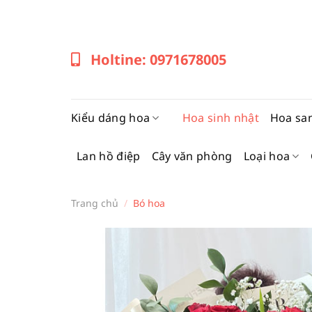
Bỏ
qua
nội
Holtine: 0971678005
dung
Kiểu dáng hoa
Hoa sinh nhật
Hoa sa
Lan hồ điệp
Cây văn phòng
Loại hoa
Trang chủ
/
Bó hoa