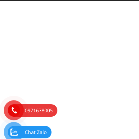
0971678005
Chat Zalo