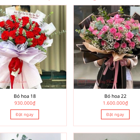
Bó hoa 18
Bó hoa 22
930.000
₫
1.600.000
₫
Đặt ngay
Đặt ngay