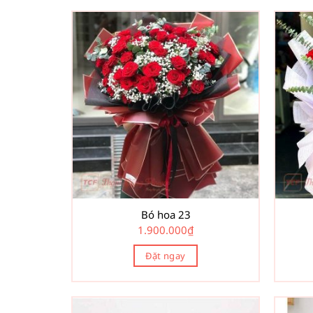
Bó hoa 23
1.900.000
₫
Đặt ngay