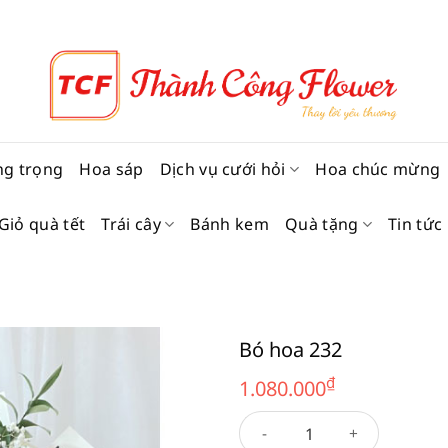
ng trọng
Hoa sáp
Dịch vụ cưới hỏi
Hoa chúc mừng
Giỏ quà tết
Trái cây
Bánh kem
Quà tặng
Tin tức
Bó hoa 232
₫
1.080.000
Bó hoa 232 số lượng