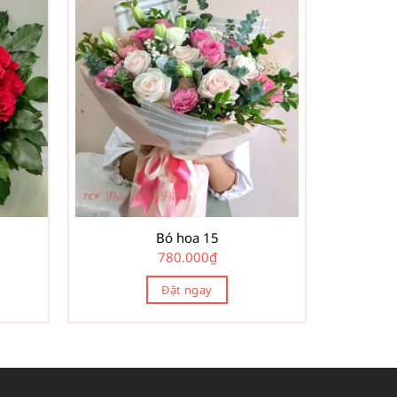
Bó hoa 15
780.000
₫
Đặt ngay