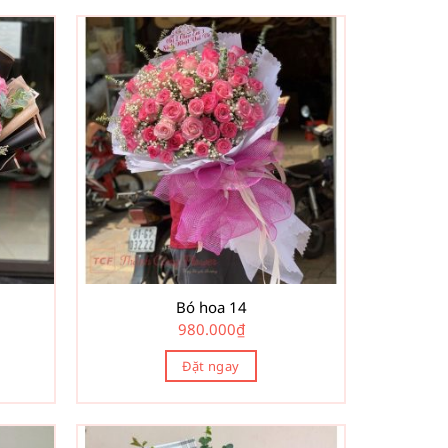
Bó hoa 14
980.000
₫
Đặt ngay