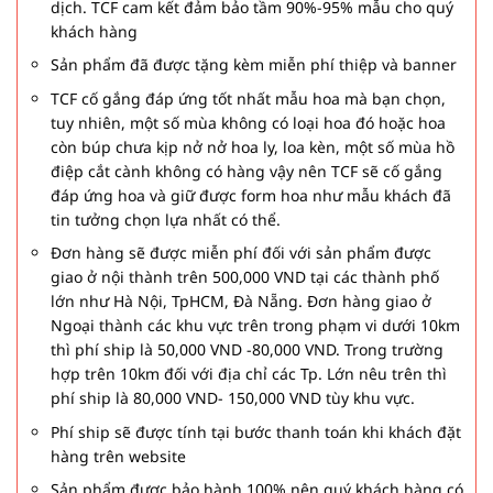
dịch. TCF cam kết đảm bảo tầm 90%-95% mẫu cho quý
khách hàng
Sản phẩm đã được tặng kèm miễn phí thiệp và banner
TCF cố gắng đáp ứng tốt nhất mẫu hoa mà bạn chọn,
tuy nhiên, một số mùa không có loại hoa đó hoặc hoa
còn búp chưa kịp nở nở hoa ly, loa kèn, một số mùa hồ
điệp cắt cành không có hàng vậy nên TCF sẽ cố gắng
đáp ứng hoa và giữ được form hoa như mẫu khách đã
tin tưởng chọn lựa nhất có thể.
Đơn hàng sẽ được miễn phí đối với sản phẩm được
giao ở nội thành trên 500,000 VND tại các thành phố
lớn như Hà Nội, TpHCM, Đà Nẵng. Đơn hàng giao ở
Ngoại thành các khu vực trên trong phạm vi dưới 10km
thì phí ship là 50,000 VND -80,000 VND. Trong trường
hợp trên 10km đối với địa chỉ các Tp. Lớn nêu trên thì
phí ship là 80,000 VND- 150,000 VND tùy khu vực.
Phí ship sẽ được tính tại bước thanh toán khi khách đặt
hàng trên website
Sản phẩm được bảo hành 100% nên quý khách hàng có