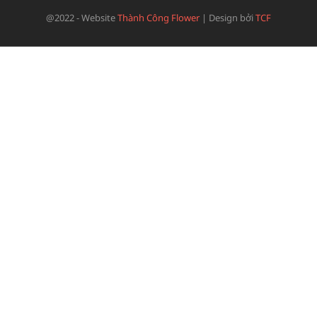
@2022 - Website
Thành Công Flower
|
Design bởi
TCF