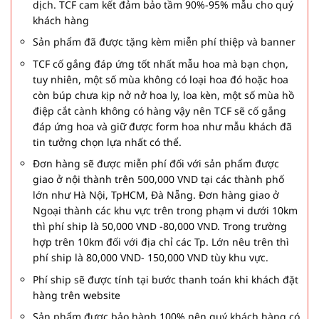
dịch. TCF cam kết đảm bảo tầm 90%-95% mẫu cho quý
khách hàng
Sản phẩm đã được tặng kèm miễn phí thiệp và banner
TCF cố gắng đáp ứng tốt nhất mẫu hoa mà bạn chọn,
tuy nhiên, một số mùa không có loại hoa đó hoặc hoa
còn búp chưa kịp nở nở hoa ly, loa kèn, một số mùa hồ
điệp cắt cành không có hàng vậy nên TCF sẽ cố gắng
đáp ứng hoa và giữ được form hoa như mẫu khách đã
tin tưởng chọn lựa nhất có thể.
Đơn hàng sẽ được miễn phí đối với sản phẩm được
giao ở nội thành trên 500,000 VND tại các thành phố
lớn như Hà Nội, TpHCM, Đà Nẵng. Đơn hàng giao ở
Ngoại thành các khu vực trên trong phạm vi dưới 10km
thì phí ship là 50,000 VND -80,000 VND. Trong trường
hợp trên 10km đối với địa chỉ các Tp. Lớn nêu trên thì
phí ship là 80,000 VND- 150,000 VND tùy khu vực.
Phí ship sẽ được tính tại bước thanh toán khi khách đặt
hàng trên website
Sản phẩm được bảo hành 100% nên quý khách hàng có