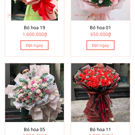
Bó hoa 19
Bó hoa 01
1.600.000
₫
650.000
₫
Đặt ngay
Đặt ngay
Bó hoa 05
Bó hoa 11