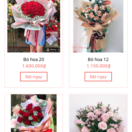
Bó hoa 20
Bó hoa 12
1.600.000
₫
1.150.000
₫
Đặt ngay
Đặt ngay