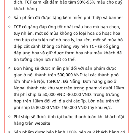
dịch. TCF cam kết đảm bảo tầm 90%-95% mẫu cho quý
khách hàng
Sản phẩm đã được tặng kèm miễn phí thiệp và banner
TCF cố gắng đáp ứng tốt nhất mẫu hoa mà bạn chọn,
tuy nhiên, một số mùa không có loại hoa đó hoặc hoa
còn búp chưa kịp nở nở hoa ly, loa kèn, một số mùa hồ
điệp cắt cành không có hàng vậy nên TCF sẽ cố gắng
đáp ứng hoa và giữ được form hoa như mẫu khách đã
tin tưởng chọn lựa nhất có thể.
Đơn hàng sẽ được miễn phí đối với sản phẩm được
giao ở nội thành trên 500,000 VND tại các thành phố
lớn như Hà Nội, TpHCM, Đà Nẵng. Đơn hàng giao ở
Ngoại thành các khu vực trên trong phạm vi dưới 10km
thì phí ship là 50,000 VND -80,000 VND. Trong trường
hợp trên 10km đối với địa chỉ các Tp. Lớn nêu trên thì
phí ship là 80,000 VND- 150,000 VND tùy khu vực.
Phí ship sẽ được tính tại bước thanh toán khi khách đặt
hàng trên website
Sản phẩm được bảo hành 100% nên quý khách hàng có