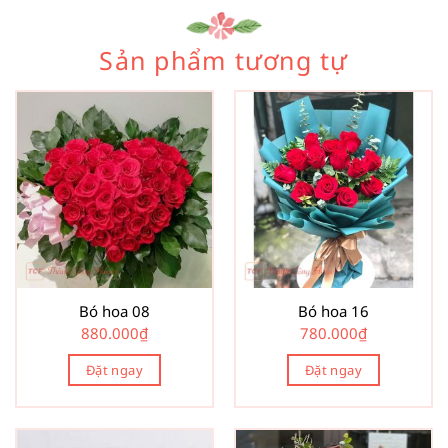
Sản phẩm tương tự
Bó hoa 08
Bó hoa 16
880.000
₫
780.000
₫
Đặt ngay
Đặt ngay