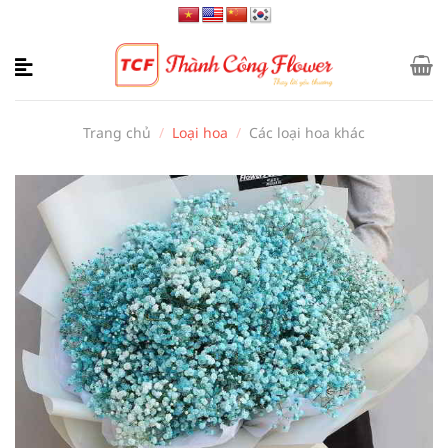
Bỏ
qua
nội
dung
Trang chủ
/
Loại hoa
/
Các loại hoa khác