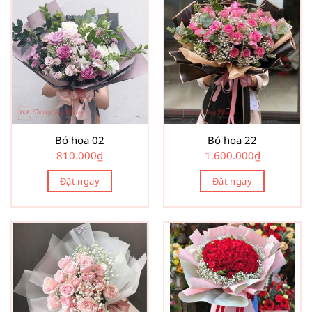
Bó hoa 02
Bó hoa 22
810.000
₫
1.600.000
₫
Đặt ngay
Đặt ngay