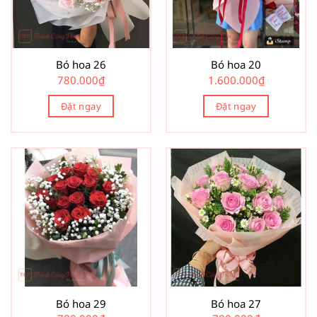
Bó hoa 26
Bó hoa 20
780.000
₫
1.600.000
₫
Đặt ngay
Đặt ngay
Bó hoa 29
Bó hoa 27