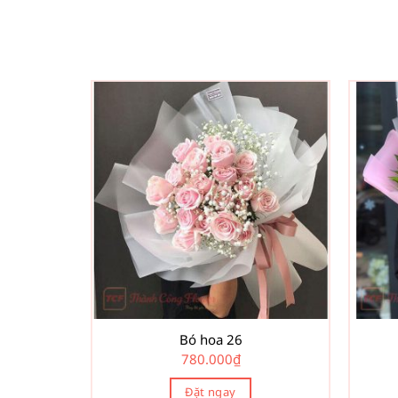
Bó hoa 26
780.000
₫
Đặt ngay