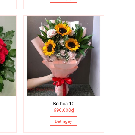
Bó hoa 10
690.000
₫
Đặt ngay