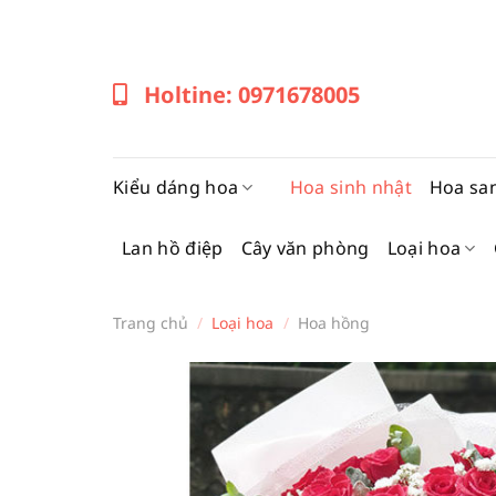
Bỏ
qua
nội
Holtine: 0971678005
dung
Kiểu dáng hoa
Hoa sinh nhật
Hoa sa
Lan hồ điệp
Cây văn phòng
Loại hoa
Trang chủ
/
Loại hoa
/
Hoa hồng