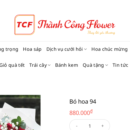
ng trọng
Hoa sáp
Dịch vụ cưới hỏi
Hoa chúc mừng
Giỏ quà tết
Trái cây
Bánh kem
Quà tặng
Tin tức
Bó hoa 94
₫
880.000
Bó hoa 94 số lượng