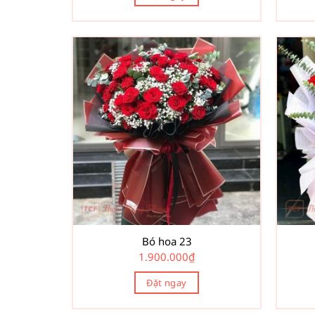
Bó hoa 23
1.900.000
₫
Đặt ngay