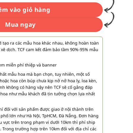
êm vào giỏ hàng
Mua ngay
 tạo ra các mẫu hoa khác nhau, không hoàn toàn
 xê dịch. TCF cam kết đảm bảo tầm 90%-95% mẫu
m miễn phí thiệp và banner
nhất mẫu hoa mà bạn chọn, tuy nhiên, một số
hoặc hoa còn búp chưa kịp nở nở hoa ly, loa kèn,
ành không có hàng vậy nên TCF sẽ cố gắng đáp
 hoa như mẫu khách đã tin tưởng chọn lựa nhất
í đối với sản phẩm được giao ở nội thành trên
h phố lớn như Hà Nội, TpHCM, Đà Nẵng. Đơn hàng
u vực trên trong phạm vi dưới 10km thì phí ship
. Trong trường hợp trên 10km đối với địa chỉ các