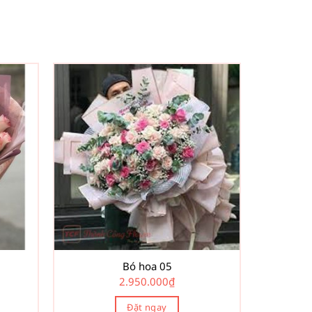
Bó hoa 05
2.950.000
₫
Đặt ngay