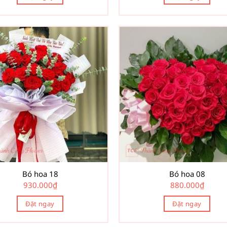
Bó hoa 18
Bó hoa 08
930.000
₫
880.000
₫
Đặt ngay
Đặt ngay