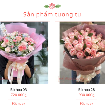
Sản phẩm tương tự
Bó hoa 03
Bó hoa 28
720.000
₫
930.000
₫
Đặt ngay
Đặt ngay