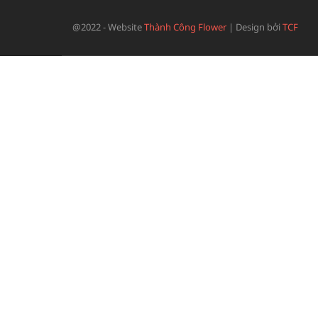
@2022 - Website
Thành Công Flower
|
Design bởi
TCF