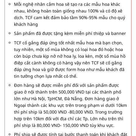
Mỗi nghệ nhân cắm hoa sẽ tạo ra các mẫu hoa khác
nhau, không hoàn toàn giống nhau 100% và có độ xê
dịch. TCF cam kết đảm bảo tầm 90%-95% mẫu cho quý
khách hàng
Sản phẩm đã được tặng kèm miễn phí thiệp và banner
TCF cố gắng đáp ứng tốt nhất mẫu hoa mà bạn chọn,
tuy nhiên, một số mùa không có loại hoa đó hoặc hoa
còn búp chưa kịp nở nở hoa ly, loa kèn, một số mùa hồ
điệp cắt cành không có hàng vậy nên TCF sẽ cố gắng
đáp ứng hoa và giữ được form hoa như mẫu khách đã
tin tưởng chọn lựa nhất có thể.
Đơn hàng sẽ được miễn phí đối với sản phẩm được
giao ở nội thành trên 500,000 VND tại các thành phố
lớn như Hà Nội, TpHCM, Đà Nẵng. Đơn hàng giao ở
Ngoại thành các khu vực trên trong phạm vi dưới 10km
thì phí ship là 50,000 VND -80,000 VND. Trong trường
hợp trên 10km đối với địa chỉ các Tp. Lớn nêu trên thì
phí ship là 80,000 VND- 150,000 VND tùy khu vực.
Phí ship sẽ được tính tại bước thanh toán khi khách đặt