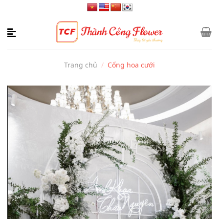
Bỏ
qua
nội
dung
Trang chủ
/
Cổng hoa cưới