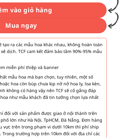
êm vào giỏ hàng
Mua ngay
 tạo ra các mẫu hoa khác nhau, không hoàn toàn
 xê dịch. TCF cam kết đảm bảo tầm 90%-95% mẫu
m miễn phí thiệp và banner
nhất mẫu hoa mà bạn chọn, tuy nhiên, một số
hoặc hoa còn búp chưa kịp nở nở hoa ly, loa kèn,
ành không có hàng vậy nên TCF sẽ cố gắng đáp
 hoa như mẫu khách đã tin tưởng chọn lựa nhất
í đối với sản phẩm được giao ở nội thành trên
h phố lớn như Hà Nội, TpHCM, Đà Nẵng. Đơn hàng
u vực trên trong phạm vi dưới 10km thì phí ship
. Trong trường hợp trên 10km đối với địa chỉ các