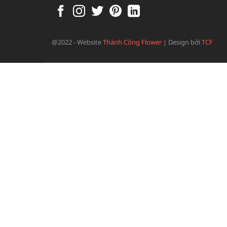
@2022 - Website
Thành Công Flower
|
Design bởi
TCF