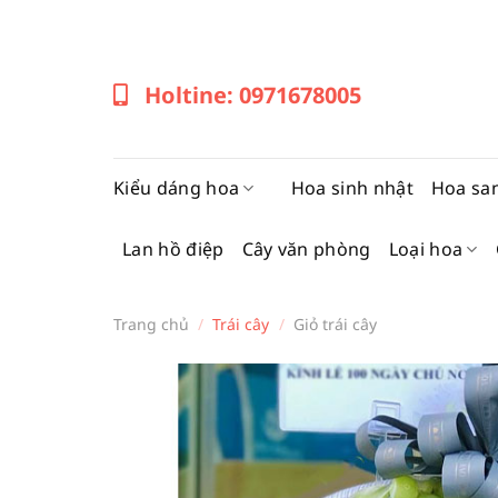
Bỏ
qua
nội
Holtine: 0971678005
dung
Kiểu dáng hoa
Hoa sinh nhật
Hoa sa
Lan hồ điệp
Cây văn phòng
Loại hoa
Trang chủ
/
Trái cây
/
Giỏ trái cây