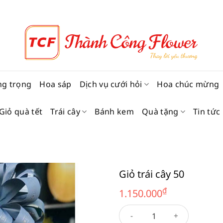
ng trọng
Hoa sáp
Dịch vụ cưới hỏi
Hoa chúc mừng
Giỏ quà tết
Trái cây
Bánh kem
Quà tặng
Tin tức
Giỏ trái cây 50
₫
1.150.000
Giỏ trái cây 50 số lượng