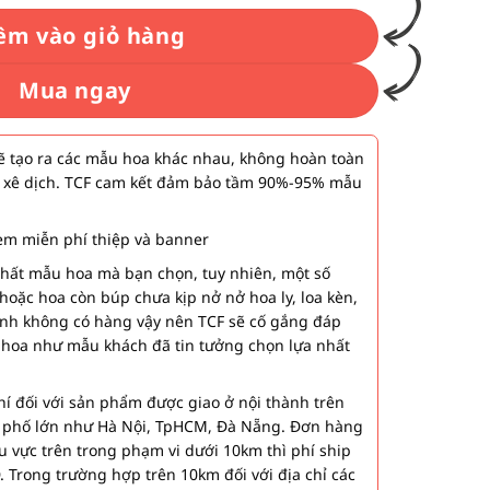
êm vào giỏ hàng
Mua ngay
 tạo ra các mẫu hoa khác nhau, không hoàn toàn
 xê dịch. TCF cam kết đảm bảo tầm 90%-95% mẫu
m miễn phí thiệp và banner
nhất mẫu hoa mà bạn chọn, tuy nhiên, một số
hoặc hoa còn búp chưa kịp nở nở hoa ly, loa kèn,
ành không có hàng vậy nên TCF sẽ cố gắng đáp
 hoa như mẫu khách đã tin tưởng chọn lựa nhất
í đối với sản phẩm được giao ở nội thành trên
h phố lớn như Hà Nội, TpHCM, Đà Nẵng. Đơn hàng
u vực trên trong phạm vi dưới 10km thì phí ship
. Trong trường hợp trên 10km đối với địa chỉ các