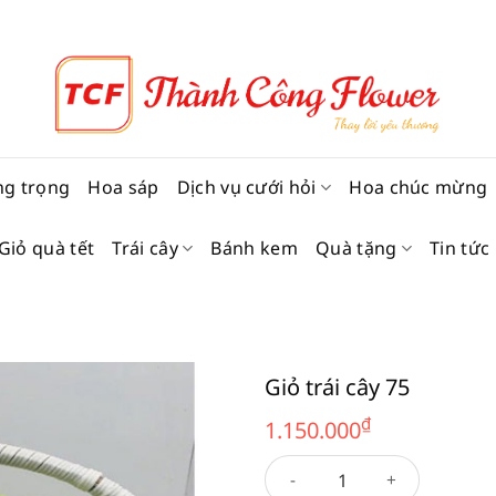
ng trọng
Hoa sáp
Dịch vụ cưới hỏi
Hoa chúc mừng
Giỏ quà tết
Trái cây
Bánh kem
Quà tặng
Tin tức
Giỏ trái cây 75
₫
1.150.000
Giỏ trái cây 75 số lượng