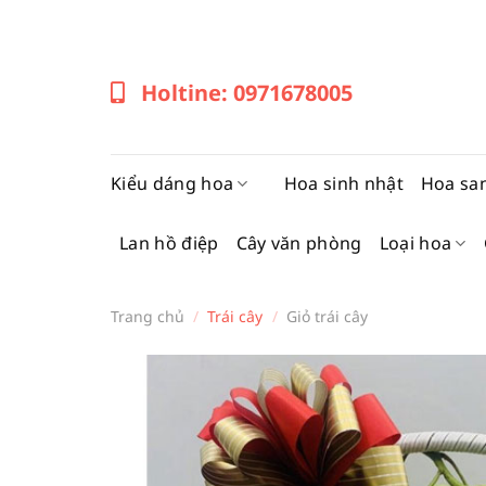
Bỏ
qua
nội
Holtine: 0971678005
dung
Kiểu dáng hoa
Hoa sinh nhật
Hoa sa
Lan hồ điệp
Cây văn phòng
Loại hoa
Trang chủ
/
Trái cây
/
Giỏ trái cây