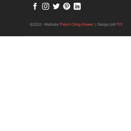
@2022 - Website
Thành Công Flower
|
Design bởi
TCF