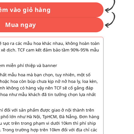
êm vào giỏ hàng
Mua ngay
 tạo ra các mẫu hoa khác nhau, không hoàn toàn
 xê dịch. TCF cam kết đảm bảo tầm 90%-95% mẫu
m miễn phí thiệp và banner
nhất mẫu hoa mà bạn chọn, tuy nhiên, một số
hoặc hoa còn búp chưa kịp nở nở hoa ly, loa kèn,
ành không có hàng vậy nên TCF sẽ cố gắng đáp
 hoa như mẫu khách đã tin tưởng chọn lựa nhất
í đối với sản phẩm được giao ở nội thành trên
h phố lớn như Hà Nội, TpHCM, Đà Nẵng. Đơn hàng
u vực trên trong phạm vi dưới 10km thì phí ship
. Trong trường hợp trên 10km đối với địa chỉ các