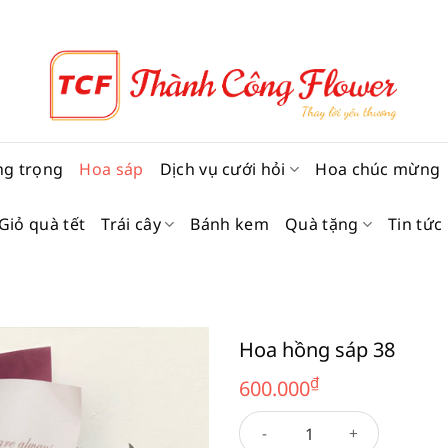
ng trọng
Hoa sáp
Dịch vụ cưới hỏi
Hoa chúc mừng
Giỏ quà tết
Trái cây
Bánh kem
Quà tặng
Tin tức
Hoa hồng sáp 38
₫
600.000
Hoa hồng sáp 38 số lượng