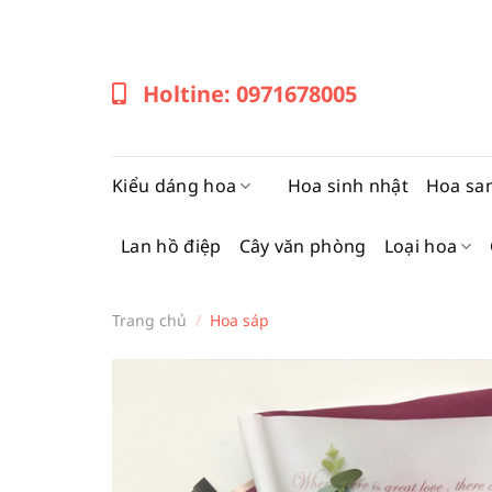
Bỏ
qua
nội
Holtine: 0971678005
dung
Kiểu dáng hoa
Hoa sinh nhật
Hoa sa
Lan hồ điệp
Cây văn phòng
Loại hoa
Trang chủ
/
Hoa sáp