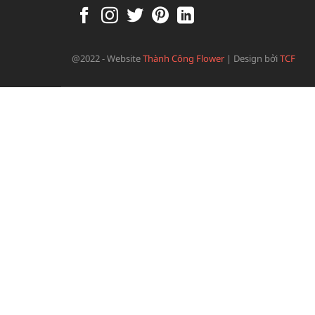
@2022 - Website
Thành Công Flower
|
Design bởi
TCF