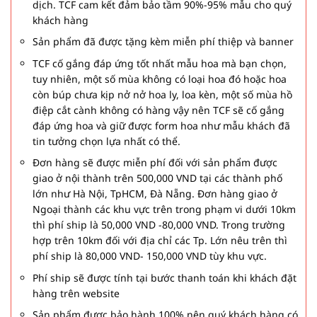
dịch. TCF cam kết đảm bảo tầm 90%-95% mẫu cho quý
khách hàng
Sản phẩm đã được tặng kèm miễn phí thiệp và banner
TCF cố gắng đáp ứng tốt nhất mẫu hoa mà bạn chọn,
tuy nhiên, một số mùa không có loại hoa đó hoặc hoa
còn búp chưa kịp nở nở hoa ly, loa kèn, một số mùa hồ
điệp cắt cành không có hàng vậy nên TCF sẽ cố gắng
đáp ứng hoa và giữ được form hoa như mẫu khách đã
tin tưởng chọn lựa nhất có thể.
Đơn hàng sẽ được miễn phí đối với sản phẩm được
giao ở nội thành trên 500,000 VND tại các thành phố
lớn như Hà Nội, TpHCM, Đà Nẵng. Đơn hàng giao ở
Ngoại thành các khu vực trên trong phạm vi dưới 10km
thì phí ship là 50,000 VND -80,000 VND. Trong trường
hợp trên 10km đối với địa chỉ các Tp. Lớn nêu trên thì
phí ship là 80,000 VND- 150,000 VND tùy khu vực.
Phí ship sẽ được tính tại bước thanh toán khi khách đặt
hàng trên website
Sản phẩm được bảo hành 100% nên quý khách hàng có