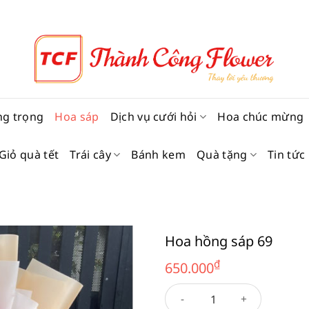
ng trọng
Hoa sáp
Dịch vụ cưới hỏi
Hoa chúc mừng
Giỏ quà tết
Trái cây
Bánh kem
Quà tặng
Tin tức
Hoa hồng sáp 69
₫
650.000
Hoa hồng sáp 69 số lượng