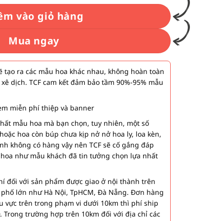
êm vào giỏ hàng
Mua ngay
 tạo ra các mẫu hoa khác nhau, không hoàn toàn
 xê dịch. TCF cam kết đảm bảo tầm 90%-95% mẫu
m miễn phí thiệp và banner
nhất mẫu hoa mà bạn chọn, tuy nhiên, một số
hoặc hoa còn búp chưa kịp nở nở hoa ly, loa kèn,
ành không có hàng vậy nên TCF sẽ cố gắng đáp
 hoa như mẫu khách đã tin tưởng chọn lựa nhất
í đối với sản phẩm được giao ở nội thành trên
h phố lớn như Hà Nội, TpHCM, Đà Nẵng. Đơn hàng
u vực trên trong phạm vi dưới 10km thì phí ship
. Trong trường hợp trên 10km đối với địa chỉ các