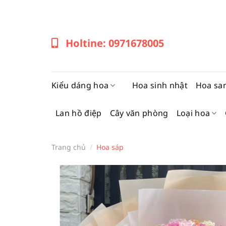
Bỏ
qua
nội
Holtine: 0971678005
dung
Kiểu dáng hoa
Hoa sinh nhật
Hoa sa
Lan hồ điệp
Cây văn phòng
Loại hoa
Trang chủ
/
Hoa sáp