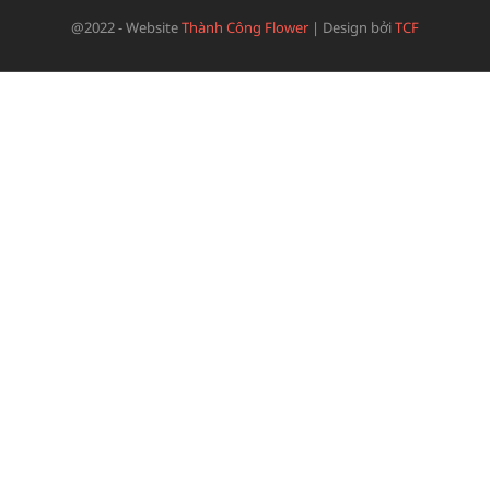
@2022 - Website
Thành Công Flower
|
Design bởi
TCF