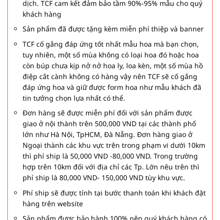
dịch. TCF cam kết đảm bảo tầm 90%-95% mẫu cho quý
khách hàng
Sản phẩm đã được tặng kèm miễn phí thiệp và banner
TCF cố gắng đáp ứng tốt nhất mẫu hoa mà bạn chọn,
tuy nhiên, một số mùa không có loại hoa đó hoặc hoa
còn búp chưa kịp nở nở hoa ly, loa kèn, một số mùa hồ
điệp cắt cành không có hàng vậy nên TCF sẽ cố gắng
đáp ứng hoa và giữ được form hoa như mẫu khách đã
tin tưởng chọn lựa nhất có thể.
Đơn hàng sẽ được miễn phí đối với sản phẩm được
giao ở nội thành trên 500,000 VND tại các thành phố
lớn như Hà Nội, TpHCM, Đà Nẵng. Đơn hàng giao ở
Ngoại thành các khu vực trên trong phạm vi dưới 10km
thì phí ship là 50,000 VND -80,000 VND. Trong trường
hợp trên 10km đối với địa chỉ các Tp. Lớn nêu trên thì
phí ship là 80,000 VND- 150,000 VND tùy khu vực.
Phí ship sẽ được tính tại bước thanh toán khi khách đặt
hàng trên website
Sản phẩm được bảo hành 100% nên quý khách hàng có