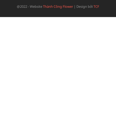
@2022 - Website
Thành Công Flower
|
Design bởi
TCF