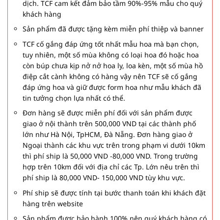
dịch. TCF cam kết đảm bảo tầm 90%-95% mẫu cho quý
khách hàng
Sản phẩm đã được tặng kèm miễn phí thiệp và banner
TCF cố gắng đáp ứng tốt nhất mẫu hoa mà bạn chọn,
tuy nhiên, một số mùa không có loại hoa đó hoặc hoa
còn búp chưa kịp nở nở hoa ly, loa kèn, một số mùa hồ
điệp cắt cành không có hàng vậy nên TCF sẽ cố gắng
đáp ứng hoa và giữ được form hoa như mẫu khách đã
tin tưởng chọn lựa nhất có thể.
Đơn hàng sẽ được miễn phí đối với sản phẩm được
giao ở nội thành trên 500,000 VND tại các thành phố
lớn như Hà Nội, TpHCM, Đà Nẵng. Đơn hàng giao ở
Ngoại thành các khu vực trên trong phạm vi dưới 10km
thì phí ship là 50,000 VND -80,000 VND. Trong trường
hợp trên 10km đối với địa chỉ các Tp. Lớn nêu trên thì
phí ship là 80,000 VND- 150,000 VND tùy khu vực.
Phí ship sẽ được tính tại bước thanh toán khi khách đặt
hàng trên website
Sản phẩm được bảo hành 100% nên quý khách hàng có