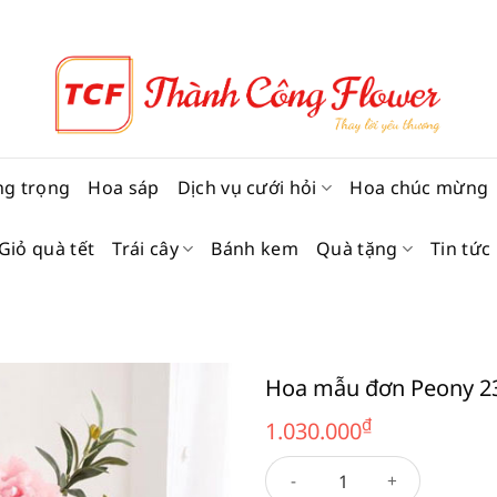
ng trọng
Hoa sáp
Dịch vụ cưới hỏi
Hoa chúc mừng
Giỏ quà tết
Trái cây
Bánh kem
Quà tặng
Tin tức
Hoa mẫu đơn Peony 2
₫
1.030.000
Hoa mẫu đơn Peony 23 số lư