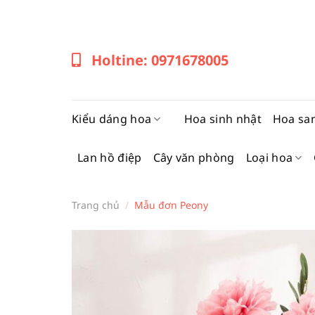
Bỏ
qua
nội
Holtine: 0971678005
dung
Kiểu dáng hoa
Hoa sinh nhật
Hoa sa
Lan hồ điệp
Cây văn phòng
Loại hoa
Trang chủ
/
Mẫu đơn Peony