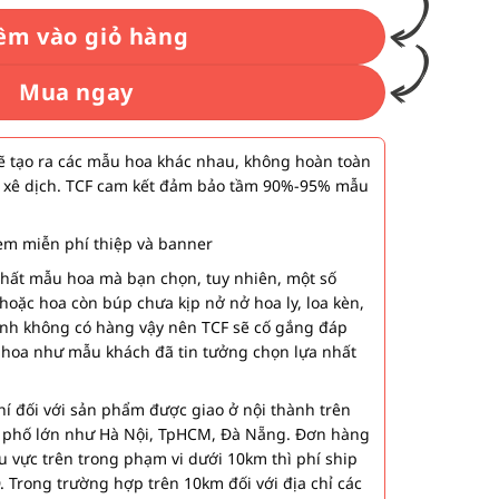
êm vào giỏ hàng
Mua ngay
 tạo ra các mẫu hoa khác nhau, không hoàn toàn
 xê dịch. TCF cam kết đảm bảo tầm 90%-95% mẫu
m miễn phí thiệp và banner
nhất mẫu hoa mà bạn chọn, tuy nhiên, một số
hoặc hoa còn búp chưa kịp nở nở hoa ly, loa kèn,
ành không có hàng vậy nên TCF sẽ cố gắng đáp
 hoa như mẫu khách đã tin tưởng chọn lựa nhất
í đối với sản phẩm được giao ở nội thành trên
h phố lớn như Hà Nội, TpHCM, Đà Nẵng. Đơn hàng
u vực trên trong phạm vi dưới 10km thì phí ship
. Trong trường hợp trên 10km đối với địa chỉ các