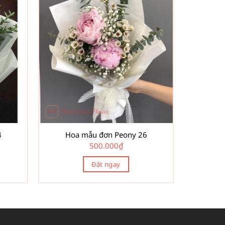
4
Hoa mẫu đơn Peony 26
500.000
₫
Đặt ngay