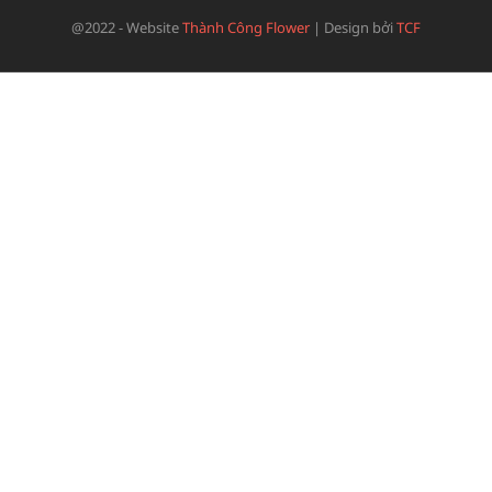
@2022 - Website
Thành Công Flower
|
Design bởi
TCF