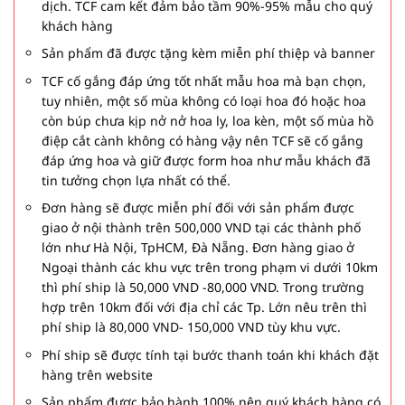
dịch. TCF cam kết đảm bảo tầm 90%-95% mẫu cho quý
khách hàng
Sản phẩm đã được tặng kèm miễn phí thiệp và banner
TCF cố gắng đáp ứng tốt nhất mẫu hoa mà bạn chọn,
tuy nhiên, một số mùa không có loại hoa đó hoặc hoa
còn búp chưa kịp nở nở hoa ly, loa kèn, một số mùa hồ
điệp cắt cành không có hàng vậy nên TCF sẽ cố gắng
đáp ứng hoa và giữ được form hoa như mẫu khách đã
tin tưởng chọn lựa nhất có thể.
Đơn hàng sẽ được miễn phí đối với sản phẩm được
giao ở nội thành trên 500,000 VND tại các thành phố
lớn như Hà Nội, TpHCM, Đà Nẵng. Đơn hàng giao ở
Ngoại thành các khu vực trên trong phạm vi dưới 10km
thì phí ship là 50,000 VND -80,000 VND. Trong trường
hợp trên 10km đối với địa chỉ các Tp. Lớn nêu trên thì
phí ship là 80,000 VND- 150,000 VND tùy khu vực.
Phí ship sẽ được tính tại bước thanh toán khi khách đặt
hàng trên website
Sản phẩm được bảo hành 100% nên quý khách hàng có