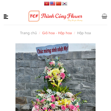
Bỏ
qua
nội
dung
Trang chủ
/
Giỏ hoa - Hộp hoa
/
Hộp hoa