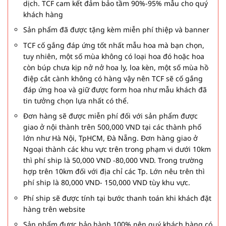
dịch. TCF cam kết đảm bảo tầm 90%-95% mẫu cho quý
khách hàng
Sản phẩm đã được tặng kèm miễn phí thiệp và banner
TCF cố gắng đáp ứng tốt nhất mẫu hoa mà bạn chọn,
tuy nhiên, một số mùa không có loại hoa đó hoặc hoa
còn búp chưa kịp nở nở hoa ly, loa kèn, một số mùa hồ
điệp cắt cành không có hàng vậy nên TCF sẽ cố gắng
đáp ứng hoa và giữ được form hoa như mẫu khách đã
tin tưởng chọn lựa nhất có thể.
Đơn hàng sẽ được miễn phí đối với sản phẩm được
giao ở nội thành trên 500,000 VND tại các thành phố
lớn như Hà Nội, TpHCM, Đà Nẵng. Đơn hàng giao ở
Ngoại thành các khu vực trên trong phạm vi dưới 10km
thì phí ship là 50,000 VND -80,000 VND. Trong trường
hợp trên 10km đối với địa chỉ các Tp. Lớn nêu trên thì
phí ship là 80,000 VND- 150,000 VND tùy khu vực.
Phí ship sẽ được tính tại bước thanh toán khi khách đặt
hàng trên website
Sản phẩm được bảo hành 100% nên quý khách hàng có