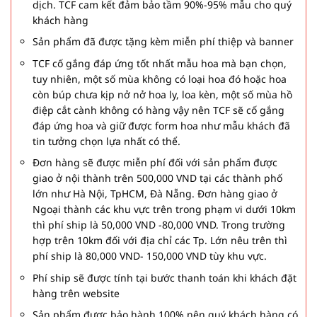
dịch. TCF cam kết đảm bảo tầm 90%-95% mẫu cho quý
khách hàng
Sản phẩm đã được tặng kèm miễn phí thiệp và banner
TCF cố gắng đáp ứng tốt nhất mẫu hoa mà bạn chọn,
tuy nhiên, một số mùa không có loại hoa đó hoặc hoa
còn búp chưa kịp nở nở hoa ly, loa kèn, một số mùa hồ
điệp cắt cành không có hàng vậy nên TCF sẽ cố gắng
đáp ứng hoa và giữ được form hoa như mẫu khách đã
tin tưởng chọn lựa nhất có thể.
Đơn hàng sẽ được miễn phí đối với sản phẩm được
giao ở nội thành trên 500,000 VND tại các thành phố
lớn như Hà Nội, TpHCM, Đà Nẵng. Đơn hàng giao ở
Ngoại thành các khu vực trên trong phạm vi dưới 10km
thì phí ship là 50,000 VND -80,000 VND. Trong trường
hợp trên 10km đối với địa chỉ các Tp. Lớn nêu trên thì
phí ship là 80,000 VND- 150,000 VND tùy khu vực.
Phí ship sẽ được tính tại bước thanh toán khi khách đặt
hàng trên website
Sản phẩm được bảo hành 100% nên quý khách hàng có