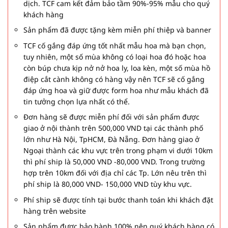
dịch. TCF cam kết đảm bảo tầm 90%-95% mẫu cho quý
khách hàng
Sản phẩm đã được tặng kèm miễn phí thiệp và banner
TCF cố gắng đáp ứng tốt nhất mẫu hoa mà bạn chọn,
tuy nhiên, một số mùa không có loại hoa đó hoặc hoa
còn búp chưa kịp nở nở hoa ly, loa kèn, một số mùa hồ
điệp cắt cành không có hàng vậy nên TCF sẽ cố gắng
đáp ứng hoa và giữ được form hoa như mẫu khách đã
tin tưởng chọn lựa nhất có thể.
Đơn hàng sẽ được miễn phí đối với sản phẩm được
giao ở nội thành trên 500,000 VND tại các thành phố
lớn như Hà Nội, TpHCM, Đà Nẵng. Đơn hàng giao ở
Ngoại thành các khu vực trên trong phạm vi dưới 10km
thì phí ship là 50,000 VND -80,000 VND. Trong trường
hợp trên 10km đối với địa chỉ các Tp. Lớn nêu trên thì
phí ship là 80,000 VND- 150,000 VND tùy khu vực.
Phí ship sẽ được tính tại bước thanh toán khi khách đặt
hàng trên website
Sản phẩm được bảo hành 100% nên quý khách hàng có