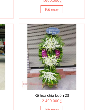
1.600.000
₫
Đặt ngay
Kệ hoa chia buồn 23
2.400.000
₫
Đặt ngay