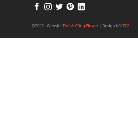
@2022 - Website
Thành Công Flower
|
Design bởi
TCF