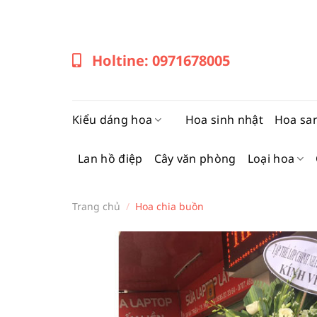
Bỏ
qua
nội
Holtine: 0971678005
dung
Kiểu dáng hoa
Hoa sinh nhật
Hoa sa
Lan hồ điệp
Cây văn phòng
Loại hoa
Trang chủ
/
Hoa chia buồn