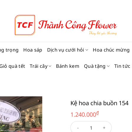
ng trọng
Hoa sáp
Dịch vụ cưới hỏi
Hoa chúc mừng
Giỏ quà tết
Trái cây
Bánh kem
Quà tặng
Tin tức
Kệ hoa chia buồn 154
₫
1.240.000
Kệ hoa chia buồn 154 số lượ