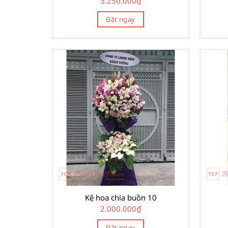
3.250.000
₫
Đặt ngay
Kệ hoa chia buồn 10
2.000.000
₫
Đặt ngay