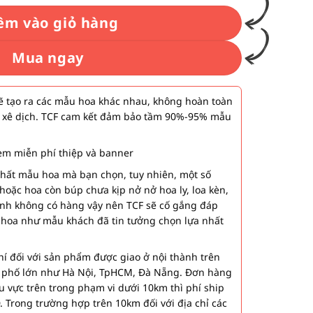
êm vào giỏ hàng
Mua ngay
 tạo ra các mẫu hoa khác nhau, không hoàn toàn
 xê dịch. TCF cam kết đảm bảo tầm 90%-95% mẫu
m miễn phí thiệp và banner
nhất mẫu hoa mà bạn chọn, tuy nhiên, một số
hoặc hoa còn búp chưa kịp nở nở hoa ly, loa kèn,
ành không có hàng vậy nên TCF sẽ cố gắng đáp
 hoa như mẫu khách đã tin tưởng chọn lựa nhất
í đối với sản phẩm được giao ở nội thành trên
h phố lớn như Hà Nội, TpHCM, Đà Nẵng. Đơn hàng
u vực trên trong phạm vi dưới 10km thì phí ship
. Trong trường hợp trên 10km đối với địa chỉ các