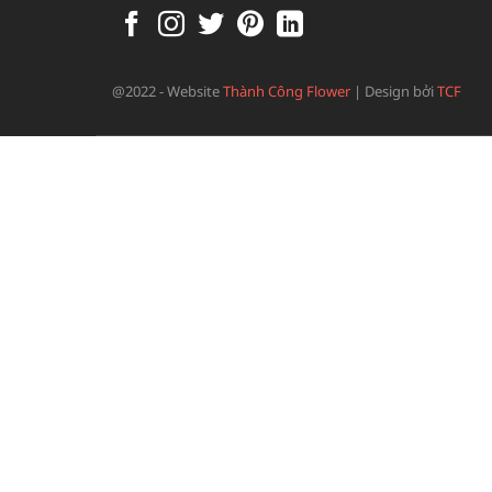
@2022 - Website
Thành Công Flower
|
Design bởi
TCF