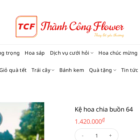
ng trọng
Hoa sáp
Dịch vụ cưới hỏi
Hoa chúc mừng
Giỏ quà tết
Trái cây
Bánh kem
Quà tặng
Tin tức
Kệ hoa chia buồn 64
₫
1.420.000
Kệ hoa chia buồn 64 số lượng