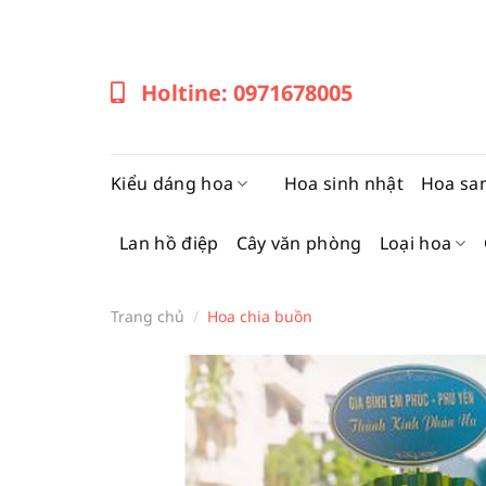
Bỏ
qua
nội
Holtine: 0971678005
dung
Kiểu dáng hoa
Hoa sinh nhật
Hoa sa
Lan hồ điệp
Cây văn phòng
Loại hoa
Trang chủ
/
Hoa chia buồn