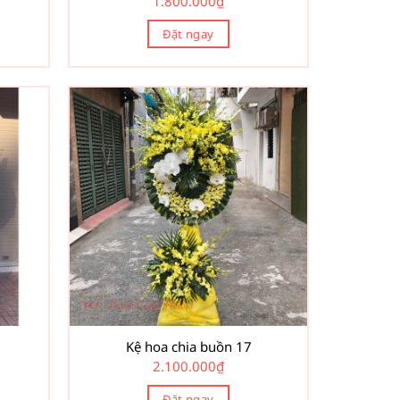
1.800.000
₫
Đặt ngay
Kệ hoa chia buồn 17
2.100.000
₫
Đặt ngay