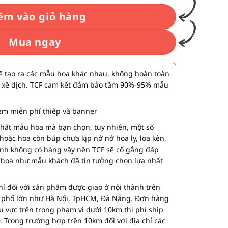
êm vào giỏ hàng
Mua ngay
 tạo ra các mẫu hoa khác nhau, không hoàn toàn
 xê dịch. TCF cam kết đảm bảo tầm 90%-95% mẫu
m miễn phí thiệp và banner
nhất mẫu hoa mà bạn chọn, tuy nhiên, một số
hoặc hoa còn búp chưa kịp nở nở hoa ly, loa kèn,
ành không có hàng vậy nên TCF sẽ cố gắng đáp
 hoa như mẫu khách đã tin tưởng chọn lựa nhất
í đối với sản phẩm được giao ở nội thành trên
h phố lớn như Hà Nội, TpHCM, Đà Nẵng. Đơn hàng
u vực trên trong phạm vi dưới 10km thì phí ship
. Trong trường hợp trên 10km đối với địa chỉ các