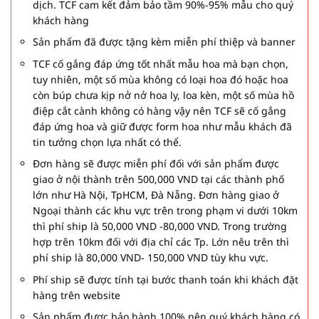
dịch. TCF cam kết đảm bảo tầm 90%-95% mẫu cho quý
khách hàng
Sản phẩm đã được tặng kèm miễn phí thiệp và banner
TCF cố gắng đáp ứng tốt nhất mẫu hoa mà bạn chọn,
tuy nhiên, một số mùa không có loại hoa đó hoặc hoa
còn búp chưa kịp nở nở hoa ly, loa kèn, một số mùa hồ
điệp cắt cành không có hàng vậy nên TCF sẽ cố gắng
đáp ứng hoa và giữ được form hoa như mẫu khách đã
tin tưởng chọn lựa nhất có thể.
Đơn hàng sẽ được miễn phí đối với sản phẩm được
giao ở nội thành trên 500,000 VND tại các thành phố
lớn như Hà Nội, TpHCM, Đà Nẵng. Đơn hàng giao ở
Ngoại thành các khu vực trên trong phạm vi dưới 10km
thì phí ship là 50,000 VND -80,000 VND. Trong trường
hợp trên 10km đối với địa chỉ các Tp. Lớn nêu trên thì
phí ship là 80,000 VND- 150,000 VND tùy khu vực.
Phí ship sẽ được tính tại bước thanh toán khi khách đặt
hàng trên website
Sản phẩm được bảo hành 100% nên quý khách hàng có