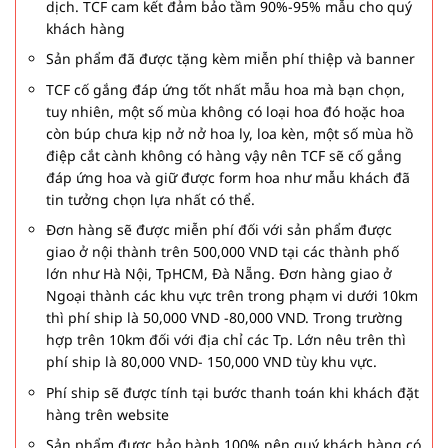
dịch. TCF cam kết đảm bảo tầm 90%-95% mẫu cho quý
khách hàng
Sản phẩm đã được tặng kèm miễn phí thiệp và banner
TCF cố gắng đáp ứng tốt nhất mẫu hoa mà bạn chọn,
tuy nhiên, một số mùa không có loại hoa đó hoặc hoa
còn búp chưa kịp nở nở hoa ly, loa kèn, một số mùa hồ
điệp cắt cành không có hàng vậy nên TCF sẽ cố gắng
đáp ứng hoa và giữ được form hoa như mẫu khách đã
tin tưởng chọn lựa nhất có thể.
Đơn hàng sẽ được miễn phí đối với sản phẩm được
giao ở nội thành trên 500,000 VND tại các thành phố
lớn như Hà Nội, TpHCM, Đà Nẵng. Đơn hàng giao ở
Ngoại thành các khu vực trên trong phạm vi dưới 10km
thì phí ship là 50,000 VND -80,000 VND. Trong trường
hợp trên 10km đối với địa chỉ các Tp. Lớn nêu trên thì
phí ship là 80,000 VND- 150,000 VND tùy khu vực.
Phí ship sẽ được tính tại bước thanh toán khi khách đặt
hàng trên website
Sản phẩm được bảo hành 100% nên quý khách hàng có