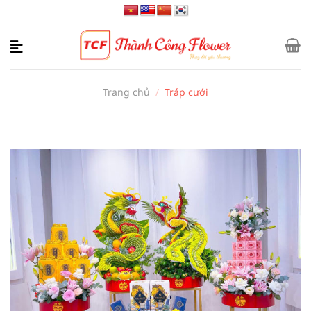
Bỏ
qua
nội
dung
Trang chủ
/
Tráp cưới