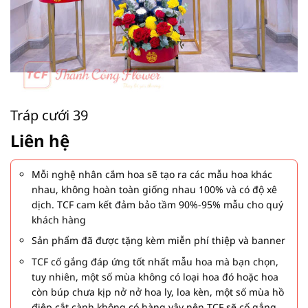
Tráp cưới 39
Liên hệ
Mỗi nghệ nhân cắm hoa sẽ tạo ra các mẫu hoa khác
nhau, không hoàn toàn giống nhau 100% và có độ xê
dịch. TCF cam kết đảm bảo tầm 90%-95% mẫu cho quý
khách hàng
Sản phẩm đã được tặng kèm miễn phí thiệp và banner
TCF cố gắng đáp ứng tốt nhất mẫu hoa mà bạn chọn,
tuy nhiên, một số mùa không có loại hoa đó hoặc hoa
còn búp chưa kịp nở nở hoa ly, loa kèn, một số mùa hồ
điệp cắt cành không có hàng vậy nên TCF sẽ cố gắng