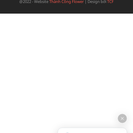
@2022 - Website
Thành Công Flower
|
Design bởi
TCF