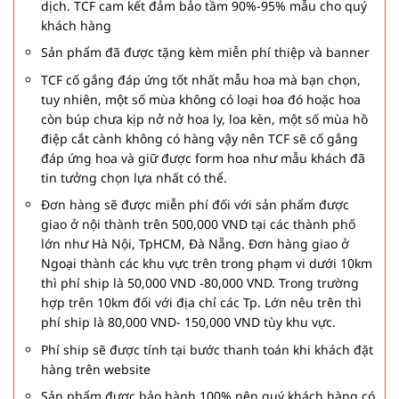
dịch. TCF cam kết đảm bảo tầm 90%-95% mẫu cho quý
khách hàng
Sản phẩm đã được tặng kèm miễn phí thiệp và banner
TCF cố gắng đáp ứng tốt nhất mẫu hoa mà bạn chọn,
tuy nhiên, một số mùa không có loại hoa đó hoặc hoa
còn búp chưa kịp nở nở hoa ly, loa kèn, một số mùa hồ
điệp cắt cành không có hàng vậy nên TCF sẽ cố gắng
đáp ứng hoa và giữ được form hoa như mẫu khách đã
tin tưởng chọn lựa nhất có thể.
Đơn hàng sẽ được miễn phí đối với sản phẩm được
giao ở nội thành trên 500,000 VND tại các thành phố
lớn như Hà Nội, TpHCM, Đà Nẵng. Đơn hàng giao ở
Ngoại thành các khu vực trên trong phạm vi dưới 10km
thì phí ship là 50,000 VND -80,000 VND. Trong trường
hợp trên 10km đối với địa chỉ các Tp. Lớn nêu trên thì
phí ship là 80,000 VND- 150,000 VND tùy khu vực.
Phí ship sẽ được tính tại bước thanh toán khi khách đặt
hàng trên website
Sản phẩm được bảo hành 100% nên quý khách hàng có