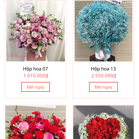
Hộp hoa 07
Hộp hoa 13
1.010.000
₫
2.550.000
₫
Đặt ngay
Đặt ngay