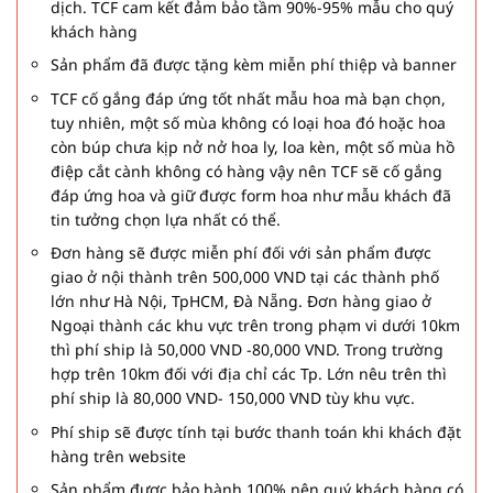
dịch. TCF cam kết đảm bảo tầm 90%-95% mẫu cho quý
khách hàng
Sản phẩm đã được tặng kèm miễn phí thiệp và banner
TCF cố gắng đáp ứng tốt nhất mẫu hoa mà bạn chọn,
tuy nhiên, một số mùa không có loại hoa đó hoặc hoa
còn búp chưa kịp nở nở hoa ly, loa kèn, một số mùa hồ
điệp cắt cành không có hàng vậy nên TCF sẽ cố gắng
đáp ứng hoa và giữ được form hoa như mẫu khách đã
tin tưởng chọn lựa nhất có thể.
Đơn hàng sẽ được miễn phí đối với sản phẩm được
giao ở nội thành trên 500,000 VND tại các thành phố
lớn như Hà Nội, TpHCM, Đà Nẵng. Đơn hàng giao ở
Ngoại thành các khu vực trên trong phạm vi dưới 10km
thì phí ship là 50,000 VND -80,000 VND. Trong trường
hợp trên 10km đối với địa chỉ các Tp. Lớn nêu trên thì
phí ship là 80,000 VND- 150,000 VND tùy khu vực.
Phí ship sẽ được tính tại bước thanh toán khi khách đặt
hàng trên website
Sản phẩm được bảo hành 100% nên quý khách hàng có