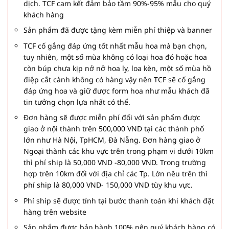
dịch. TCF cam kết đảm bảo tầm 90%-95% mẫu cho quý
khách hàng
Sản phẩm đã được tặng kèm miễn phí thiệp và banner
TCF cố gắng đáp ứng tốt nhất mẫu hoa mà bạn chọn,
tuy nhiên, một số mùa không có loại hoa đó hoặc hoa
còn búp chưa kịp nở nở hoa ly, loa kèn, một số mùa hồ
điệp cắt cành không có hàng vậy nên TCF sẽ cố gắng
đáp ứng hoa và giữ được form hoa như mẫu khách đã
tin tưởng chọn lựa nhất có thể.
Đơn hàng sẽ được miễn phí đối với sản phẩm được
giao ở nội thành trên 500,000 VND tại các thành phố
lớn như Hà Nội, TpHCM, Đà Nẵng. Đơn hàng giao ở
Ngoại thành các khu vực trên trong phạm vi dưới 10km
thì phí ship là 50,000 VND -80,000 VND. Trong trường
hợp trên 10km đối với địa chỉ các Tp. Lớn nêu trên thì
phí ship là 80,000 VND- 150,000 VND tùy khu vực.
Phí ship sẽ được tính tại bước thanh toán khi khách đặt
hàng trên website
Sản phẩm được bảo hành 100% nên quý khách hàng có