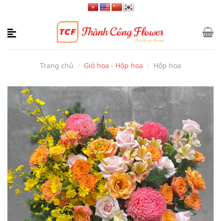
Bỏ
qua
nội
dung
Trang chủ
/
Giỏ hoa - Hộp hoa
/
Hộp hoa